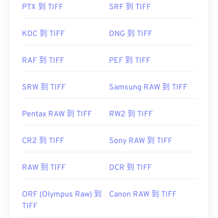
實用連結：
target="_blank">Photoshop
PTX 到 TIFF
SRF 到 TIFF
，以及
ACDSee
也可用
於開啟和處理 TIFF 檔案。 Corporation，現為
https://en.wikipedia.org/wiki/Portable_Document_Form
Adobe公司
KDC 到 TIFF
DNG 到 TIFF
https://acrobat.adobe.com/us/en/why-
初始發布：
1986
adobe/about-adobe-pdf.html
RAF 到 TIFF
PEF 到 TIFF
實用連結：
https://www.adobe.com/creativecloud/file-
SRW 到 TIFF
Samsung RAW 到 TIFF
types/image/raster/tiff-file.html
https://www.filep-ext.
Pentax RAW 到 TIFF
RW2 到 TIFF
CR2 到 TIFF
Sony RAW 到 TIFF
RAW 到 TIFF
DCR 到 TIFF
ORF (Olympus Raw) 到
Canon RAW 到 TIFF
TIFF