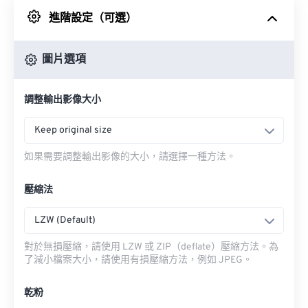
進階設定（可選）
來自 Google 雲端硬碟
圖片選項
來自 OneDrive
調整輸出影像大小
來自網址
Keep original size
如果需要調整輸出影像的大小，請選擇一種方法。
壓縮法
LZW (Default)
對於無損壓縮，請使用 LZW 或 ZIP（deflate）壓縮方法。為
了減小檔案大小，請使用有損壓縮方法，例如 JPEG。
乾粉