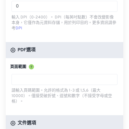
輸入 DPI（0-2400）。 DPI（每英吋點數）不會改變影像
本身，它僅作為元資料存儲，用於列印目的。更多資訊請參
考
DPI
PDF選項
頁面範圍
?
請輸入頁碼範圍。允許的格式為 1-3 或 1,5,6（最大
10000）。僅接受破折號、逗號和數字（不接受字母或空
格）。
文件選項