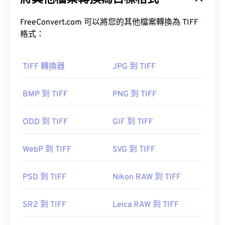
大多數人在需要開啟 PDF 檔案時會直接使用
Adobe
FreeConvert.com 可以將您的其他檔案轉換為 TIFF
Acrobat Reader
。 Adobe 創建了 PDF 標準，其程序
容器
格式：
無疑是目前最
流行的免費 PDF 閱讀器
。
如何開啟 TIFF 檔案？
TIFF 轉換器
JPG 到 TIFF
打開 TIFF 文件最常用的程序是 Windows 系統的
BMP 到 TIFF
PNG 到 TIFF
Photo Viewer
和 macOS 系統的
Apple Preview
。
大多數網頁瀏覽器，如 Chrome 和 Firefox，都能直
接開啟 PDF 檔案。你可能需要也可能不需要插件或
XnView MP
ODD 到 TIFF
GIF 到 TIFF
擴充程序，但當你點擊線上 PDF 連結時，能夠自動
開啟 PDF 檔案非常方便。如果你想要更高級的功
TIFF 轉 JPG
能，我強烈推薦
SumatraPDF
或
MuPDF
。
WebP 到 TIFF
SVG 到 TIFF
其他替代程序包括
ColorStrokes
、GNU 影像處理程
PSD 到 TIFF
Nikon RAW 到 TIFF
序 (
get="sf.
href="https://www.adobe.com/products/photoshop.html
開發者：
ISO
SR2 到 TIFF
Leica RAW 到 TIFF
sdid=KKQIN&mv=search&kw=photoshop&
初始發布日期：
1993年6月15日
amp;s_kwcid=AL!3085!10!79027473338356!205417149