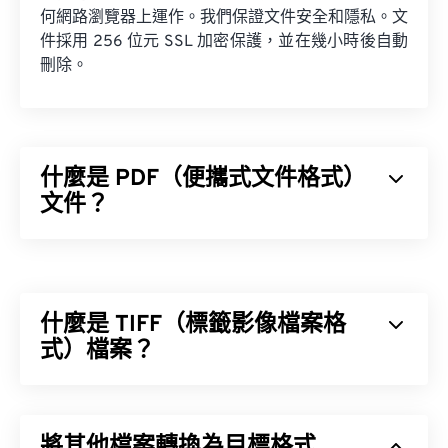
何網路瀏覽器上運作。我們保證文件安全和隱私。文
件採用 256 位元 SSL 加密保護，並在幾小時後自動
刪除。
什麼是 PDF（便攜式文件格式）
文件？
便攜式文件格式 (PDF) 是一種通用文件格式，它兼具
文字文件和圖像的特性，使其成為當今最常用的文件
類型之一。 PDF 如此受歡迎的原因在於它可以保留
什麼是 TIFF（標籤影像檔案格
文件的原始格式。 PDF 檔案在任何裝置或作業系統
上看起來都完全一樣。
式）檔案？
標籤影像檔案格式 (TIFF)，也稱為 TIF，是最常見的
影像檔案格式之一。 TIFF 檔案最常見的用途是數位
如何開啟 PDF 檔案？
將其他檔案轉換為目標格式
廣告和桌面出版。