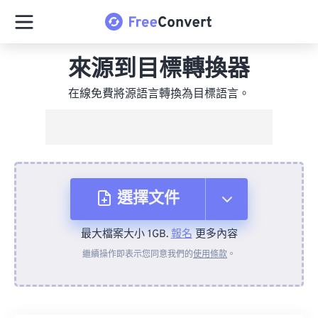
來源到目標轉換器
在線免費將源語言轉換為目標語言。
選擇文件
最大檔案大小 1GB.
報名
更多內容
來自裝置
繼續操作即表示您同意我們的
使用條款
。
來自 Dropbox