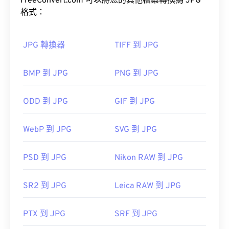
上使用。
FreeConvert.com 可以將您的其他檔案轉換為 JPG
格式：
工具，將檔案大小減少多達
80%！
JPG 轉換器
TIFF 到 JPG
如果您需要更高的壓縮率，可以將
JPG 轉換為
BMP 到 JPG
PNG 到 JPG
WebP
，WebP 是一種更新、更易壓縮的檔案格式。
ODD 到 JPG
GIF 到 JPG
如何開啟 JPG 檔案檔案？
WebP 到 JPG
SVG 到 JPG
幾乎所有影像檢視器程式和應用程式都能辨識並開啟
JPG 檔案。通常情況下，只需雙擊 JPG 文件，即可
PSD 到 JPG
Nikon RAW 到 JPG
在預設的圖像檢視器、圖像編輯器或網頁瀏覽器中開
啟。若要選擇特定應用程式開啟文件，請右鍵單擊並
SR2 到 JPG
Leica RAW 到 JPG
選擇“開啟方式”進行選擇。
PTX 到 JPG
SRF 到 JPG
JPG 檔案會在常用的網頁瀏覽器（例如 Chrome）、