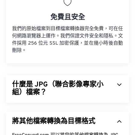
免費且安全
我們的原始檔案到目標檔案轉換器完全免費，可在任
何網路瀏覽器上運作。我們保證文件安全和隱私。文
件採用 256 位元 SSL 加密保護，並在幾小時後自動
刪除。
什麼是 JPG（聯合影像專家小
組）檔案？
JPG（聯合影像專家小組）是一種通用檔案格式，它
利用演算法來壓縮照片和影像。 JPG 格式之所以被
將其他檔案轉換為目標格式
廣泛使用，是因為它具有極高的壓縮率。因此，JPG
檔案體積相對較小，非常適合透過網路傳輸和在網站