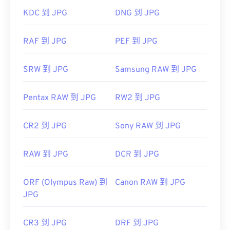
Microsoft 應用程式（例如 Microsoft Photos）和
KDC 到 JPG
DNG 到 JPG
Mac OS 應用程式（例如 Apple Preview）中自動開
啟。
RAF 到 JPG
PEF 到 JPG
影像調整器
SRW 到 JPG
Samsung RAW 到 JPG
Pentax RAW 到 JPG
RW2 到 JPG
開發者：
聯合圖像專家群組
初始發佈日期：
1992 年 9 月 18 日
CR2 到 JPG
Sony RAW 到 JPG
相關 JPG 工具：
使用我們的
顏色選擇器
從映像中擷取顏色
RAW 到 JPG
DCR 到 JPG
ORF (Olympus Raw) 到
Canon RAW 到 JPG
JPG
CR3 到 JPG
DRF 到 JPG