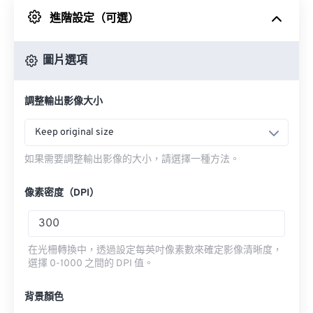
進階設定（可選）
來自 Google 雲端硬碟
圖片選項
來自 OneDrive
調整輸出影像大小
來自網址
Keep original size
如果需要調整輸出影像的大小，請選擇一種方法。
像素密度（DPI）
在光柵轉換中，透過設定每英吋像素數來確定影像清晰度，
選擇 0-1000 之間的 DPI 值。
背景顏色