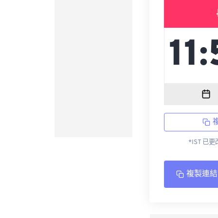
*IST 已
複製連結