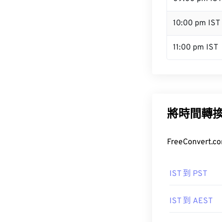
10:00 pm IST
11:00 pm IST
將時間轉
FreeConve
IST 到 PST
IST 到 AEST