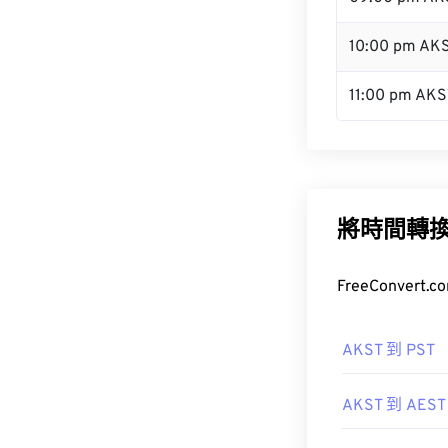
10:00 pm AK
11:00 pm AKS
將時間轉
FreeConve
AKST 到 PST
AKST 到 AEST