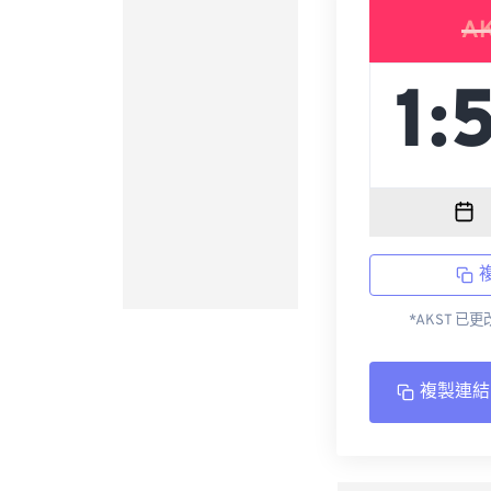
A
*AKST 已
複製連結