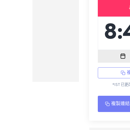
*IST 已
複製連結