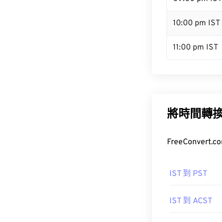
10:00 pm IST
11:00 pm IST
將時間轉
FreeConve
IST 到 PST
IST 到 ACST