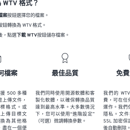
 WTV 格式？
檔案
按鈕選擇您的檔案。
按鈕轉換為 WTV 格式。
後，點選
下載 WTV
按鈕儲存檔案。
何檔案
最佳品質
免費
 支援 500 多種
我們同時使用開源軟體和客
我們的 WT
需上傳文件，
製化軟體，以確保轉換品質
費，可在任
標格式。或
達到最高水準。大多數情況
運作。我們
上傳目標文
下，您可以使用“進階設定”
隱私。文件採
換為其他格
（可選）微調轉換參數。
SSL 加密
，盡在一個便
後自動刪除