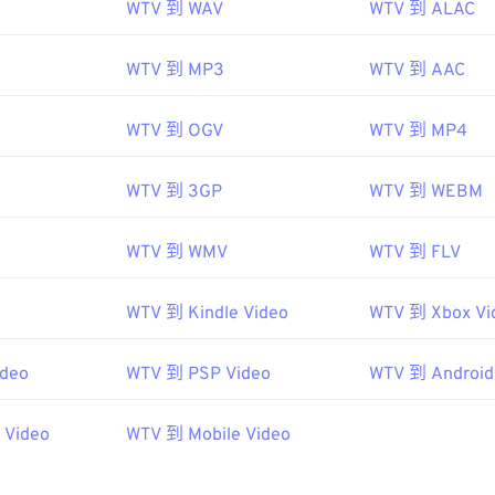
停止對 WTV 的支援。不過，開啟 WTV 檔案的最佳方法是使用
WTV 到 WAV
WTV 到 ALAC
錄製該內容的 Windows 電腦上播放。
版權保護，則可以在其他平台上播放。
WTV 到 MP3
WTV 到 AAC
WTV 到 OGV
WTV 到 MP4
WTV 檔案的播放器包括：
VLC 媒體播放器
、
Cyberlink PowerDVD
WTV 到 3GP
WTV 到 WEBM
信息，請閱讀微軟網站上的這篇
文章
WTV 到 WMV
WTV 到 FLV
軟
WTV 到 Kindle Video
WTV 到 Xbox Vi
08
ideo
WTV 到 PSP Video
WTV 到 Android
kipedia.org/wiki/WTV_(Windows_Recorded_TV_Show)
icrosoft.com/en-us/previous-versions/windows/desktop/win
 Video
WTV 到 Mobile Video
188788(v=msdn.10)