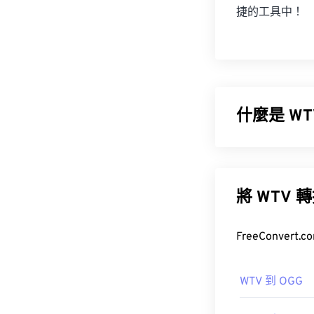
捷的工具中！
什麼是 WT
微軟設計了 Wi
是一種多媒體
href="https://
將 WT
料和
數位版權管理
FreeConve
WTV 到 OGG
如何開啟 