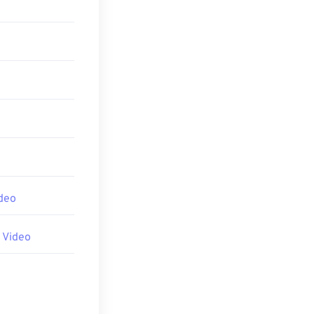
。如果內容受版
和
deo
 Video
dows-media-