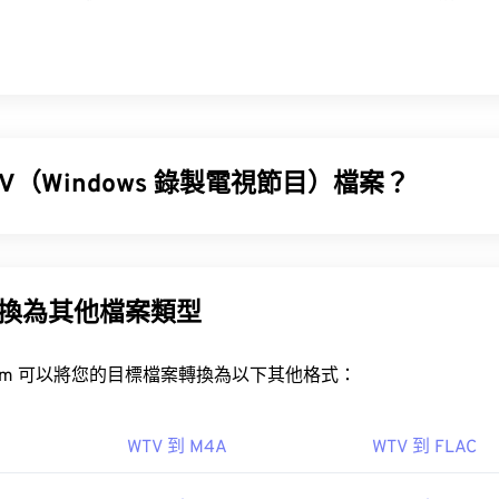
V（Windows 錄製電視節目）檔案？
ndows 錄製電視節目 (WTV) 文件，用於儲存由微軟產品錄製的電
容器，它使用
MPEG-2
和
MPEG-4
壓縮視頻，並使用
Mwikia>
en.wikipedia.org/wiki/Dolby_AC-3">Dolby Digital AC-3
壓縮音訊
V 轉換為其他檔案類型
 (DRM)
。
DVR-MS
rt.com 可以將您的目標檔案轉換為以下其他格式：
WTV 到 M4A
WTV 到 FLAC
WTV 檔案？