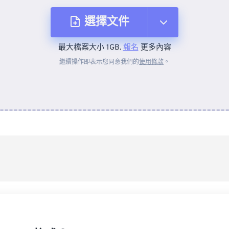
選擇文件
最大檔案大小 1GB.
報名
更多內容
來自裝置
繼續操作即表示您同意我們的
使用條款
。
來自 Dropbox
來自 Google 雲端硬碟
來自 OneDrive
來自網址