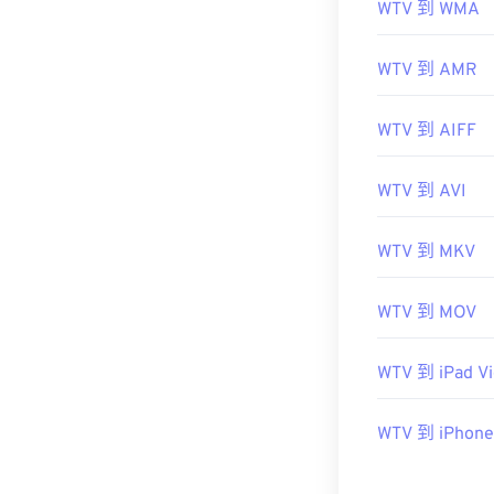
請注意，微軟已
WTV 到 WMA
權保護，則只能在
如果內容不受
WTV 到 AMR
WTV 到 AIFF
其他可以開啟 
Cyberdlink。
WTV 到 AVI
如需了解更多
WTV 到 MKV
開發人員：
微
WTV 到 MOV
初始發布：
20
實用連結：
WTV 到 iPad V
https://en.wi
https://docs.m
WTV 到 iPhone
center-sdk/bb