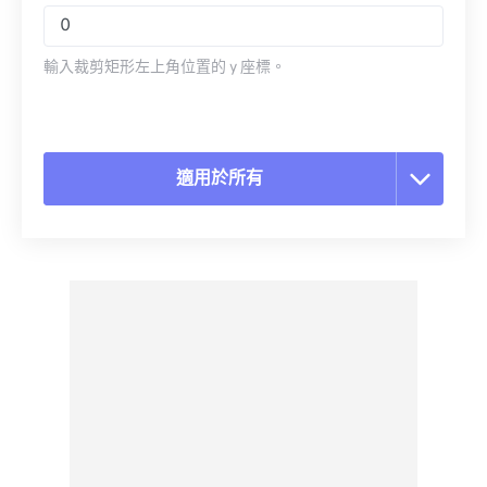
輸入裁剪矩形左上角位置的 y 座標。
適用於所有
重置所有選項
應用預設
另存為預設