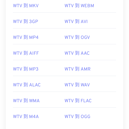
WTV 到 MKV
WTV 到 WEBM
00
00
00
00
00
00
00
00
WTV 到 3GP
WTV 到 AVI
00
00
00
00
00
00
00
00
WTV 到 MP4
WTV 到 OGV
01
01
01
01
01
01
01
01
WTV 到 AIFF
WTV 到 AAC
02
02
02
02
02
02
02
02
03
03
03
03
03
03
03
03
WTV 到 MP3
WTV 到 AMR
04
04
04
04
04
04
04
04
WTV 到 ALAC
WTV 到 WAV
05
05
05
05
05
05
05
05
06
06
06
06
06
06
06
06
WTV 到 WMA
WTV 到 FLAC
07
07
07
07
07
07
07
07
08
08
08
08
08
08
08
08
WTV 到 M4A
WTV 到 OGG
09
09
09
09
09
09
09
09