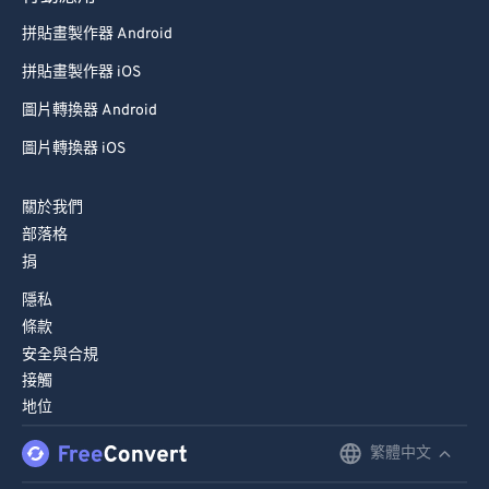
89
89
拼貼畫製作器 Android
90
90
拼貼畫製作器 iOS
91
91
圖片轉換器 Android
92
92
圖片轉換器 iOS
93
93
94
94
關於我們
部落格
95
95
捐
96
96
隱私
97
97
條款
98
98
安全與合規
接觸
99
99
地位
繁體中文
English