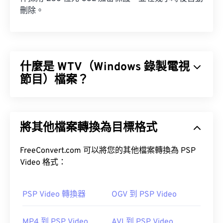
刪除。
什麼是 WTV（Windows 錄製電視
節目）檔案？
微軟設計了 Windows 錄製電視節目 (WTV) 文件，用
於儲存由微軟產品錄製的電視節目。 WTV 是一種多
將其他檔案轉換為目標格式
媒體容器，它使用
MPEG-2
和
MPEG-4
壓縮視頻，
並使用
Mwikia>
href="https://en.wikipedia.org/wiki/Dolby_AC-
FreeConvert.com 可以將您的其他檔案轉換為 PSP
3">Dolby Digital AC-3
Video 格式：
壓縮音訊。它支援元資料和
數位版權管理 (DRM)
。
DVR-
PSP Video 轉換器
OGV 到 PSP Video
MS
MP4 到 PSP Video
AVI 到 PSP Video