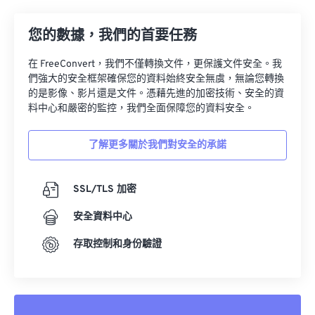
23
23
23
23
23
23
23
23
24
24
24
24
24
24
您的數據，我們的首要任務
25
25
25
25
25
25
在 FreeConvert，我們不僅轉換文件，更保護文件安全。我
們強大的安全框架確保您的資料始終安全無虞，無論您轉換
26
26
26
26
26
26
的是影像、影片還是文件。憑藉先進的加密技術、安全的資
27
27
27
27
27
27
料中心和嚴密的監控，我們全面保障您的資料安全。
28
28
28
28
28
28
了解更多關於我們對安全的承諾
29
29
29
29
29
29
30
30
30
30
30
30
SSL/TLS 加密
31
31
31
31
31
31
安全資料中心
32
32
32
32
32
32
存取控制和身份驗證
33
33
33
33
33
33
34
34
34
34
34
34
35
35
35
35
35
35