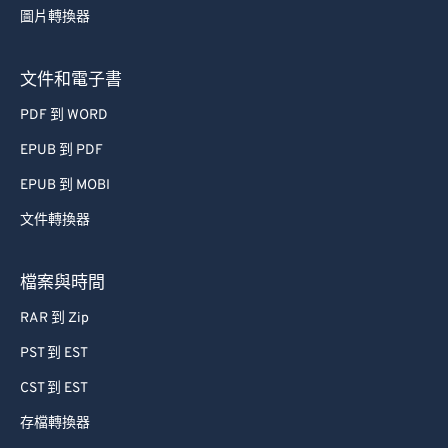
圖片轉換器
63
63
64
64
文件和電子書
65
65
PDF 到 WORD
66
66
EPUB 到 PDF
67
67
EPUB 到 MOBI
68
68
文件轉換器
69
69
70
70
檔案與時間
71
71
RAR 到 Zip
72
72
PST 到 EST
73
73
CST 到 EST
74
74
存檔轉換器
75
75