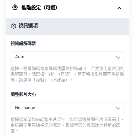
進階設定（可選）
來自 Google 雲端硬碟
視訊選項
來自 OneDrive
視訊編解碼器
來自網址
Auto
選擇一種編解碼器來編碼或壓縮視訊串流。若要使用最常用的
編解碼器，請選擇“自動”（建議）。若要轉換影片而不重新編
碼，請選擇「複製」（不建議）。
調整影片大小
No change
選擇您希望如何調整影片尺寸。如果您選擇解析度或寬高比，
系統將使用原始視訊的寬度，根據所選的寬高比計算新的高
度。