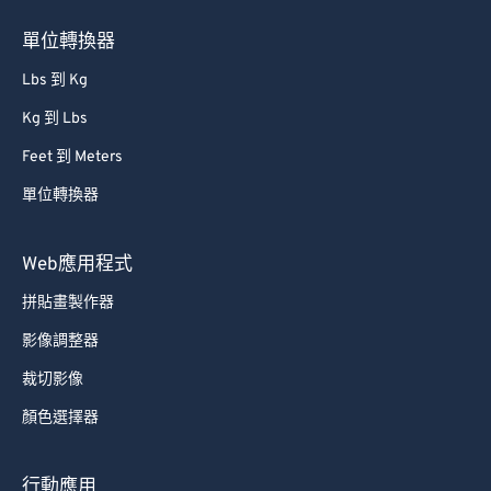
76
76
單位轉換器
77
77
Lbs 到 Kg
78
78
Kg 到 Lbs
79
79
Feet 到 Meters
80
80
單位轉換器
81
81
82
82
Web應用程式
83
83
拼貼畫製作器
84
84
影像調整器
85
85
裁切影像
86
86
顏色選擇器
87
87
88
88
行動應用