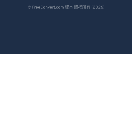
Deutsch
© FreeConvert.com 版本 版權所有 (2026)
Español
Français
Português
Italiano
Dutch
日本語
简体中文
繁體中文
한국어
Svenska