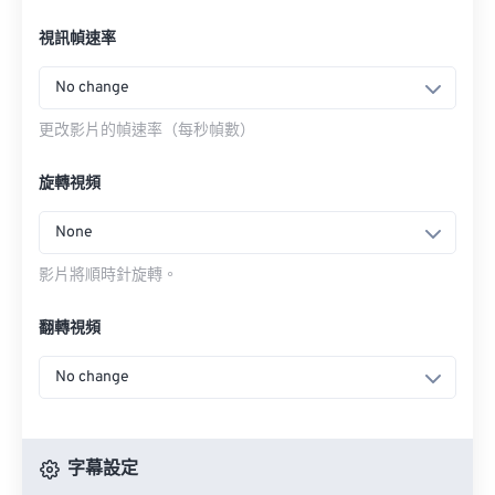
視訊幀速率
No change
更改影片的幀速率（每秒幀數）
旋轉視頻
None
影片將順時針旋轉。
翻轉視頻
No change
字幕設定