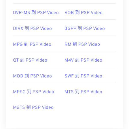
https://en.wikipedia.org/wiki/WTV_(Windows_Recorde
DVR-MS 到 PSP Video
VOB 到 PSP Video
https://docs.microsoft.com/en-us/previous-
versions/windows/desktop/windows-media-
center-sdk/bb188788(v=msdn.10)
DIVX 到 PSP Video
3GPP 到 PSP Video
MPG 到 PSP Video
RM 到 PSP Video
QT 到 PSP Video
M4V 到 PSP Video
MOD 到 PSP Video
SWF 到 PSP Video
MPEG 到 PSP Video
MTS 到 PSP Video
M2TS 到 PSP Video