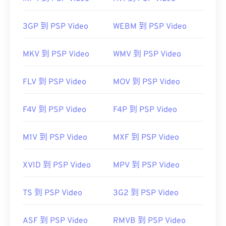
如何開啟 WTV 檔案？
3GP 到 PSP Video
WEBM 到 PSP Video
請注意，微軟已停止對 WTV 的支援。不過，開啟
MKV 到 PSP Video
WMV 到 PSP Video
WTV 檔案的最佳方法是使用
。如果內容受版權保
護，則只能在錄製該內容的 Windows 電腦上播放。
FLV 到 PSP Video
MOV 到 PSP Video
如果內容不受版權保護，則可以在其他平台上播放。
F4V 到 PSP Video
F4P 到 PSP Video
其他可以開啟 WTV 檔案的播放器包括：
VLC 媒體播
放器
、
Cyberlink PowerDVD
和
Cyberdlink。
M1V 到 PSP Video
MXF 到 PSP Video
如需了解更多信息，請閱讀微軟網站上的這篇
文章
XVID 到 PSP Video
MPV 到 PSP Video
開發人員：
微軟
TS 到 PSP Video
3G2 到 PSP Video
初始發布：
2008
實用連結：
ASF 到 PSP Video
RMVB 到 PSP Video