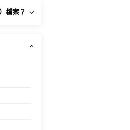
。它支援元資
II）檔案？
，用於將音訊序列壓縮
訊檔案格式。由於
。如果內容受版
和
案類型也使用
t 3.勒索軟體加密檔