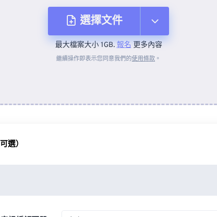
選擇文件
最大檔案大小 1GB.
報名
更多內容
來自裝置
繼續操作即表示您同意我們的
使用條款
。
來自 Dropbox
來自 Google 雲端硬碟
（可選）
來自 OneDrive
來自網址