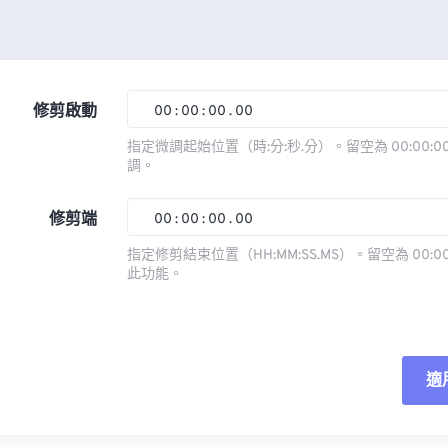
修剪啟動
00
:
00
:
00
.
00
指定微調起始位置（時:分:秒.分）。留空為 00:00:00
調。
00
00
00
00
01
01
01
01
修剪端
00
:
00
:
00
.
00
02
02
02
02
指定修剪結束位置（HH:MM:SS.MS）。留空為 00:00
此功能。
03
03
03
03
00
00
00
00
04
04
04
04
01
01
01
01
05
05
05
05
02
02
02
02
適
06
06
06
06
03
03
03
03
07
07
07
07
04
04
04
04
重