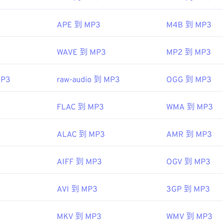
48
48
48
08
45
45
45
APE 到 MP3
M4B 到 MP3
49
49
49
46
46
46
50
50
50
kipedia.org/wiki/WTV_(Windows_Recorded_TV_Show)
47
47
47
IEC
，
動態圖像專家組
WAVE 到 MP3
MP2 到 MP3
51
51
51
icrosoft.com/en-us/previous-versions/windows/desktop/win
48
48
48
3
188788(v=msdn.10)
52
52
52
MP3
raw-audio 到 MP3
OGG 到 MP3
49
49
49
53
53
53
50
50
50
ipedia.org/wiki/MP3
FLAC 到 MP3
WMA 到 MP3
54
54
54
51
51
51
hiariglione.org/standards/mpeg-a/music-player-application-fo
55
55
55
52
52
52
ALAC 到 MP3
AMR 到 MP3
56
56
56
53
53
53
AIFF 到 MP3
OGV 到 MP3
57
57
57
54
54
54
58
58
58
55
55
55
AVI 到 MP3
3GP 到 MP3
59
59
59
56
56
56
60
MKV 到 MP3
WMV 到 MP3
57
57
57