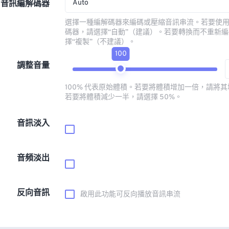
Auto
音訊編解碼器
選擇一種編解碼器來編碼或壓縮音訊串流。若要使
碼器，請選擇“自動”（建議）。若要轉換而不重新
擇“複製”（不建議）。
100
調整音量
100% 代表原始體積。若要將體積增加一倍，請將其增
若要將體積減少一半，請選擇 50%。
音訊淡入
音頻淡出
反向音訊
啟用此功能可反向播放音訊串流