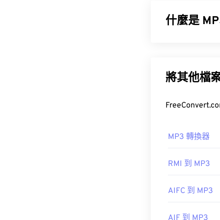
href="https://
料和
數位版權管理
什麼是 MP3
MPEG-1 音訊
成非常小的文件
如何開啟 
其體積小、音質
將其他檔
請注意，微軟已
權保護，則只能在
如何開啟 M
如果內容不受
由於 MP3 
MP3 轉換器
其他可以開啟 
RMI 到 MP3
Cyberdlink。
如需了解更多
另一個可以開啟 
AIFC 到 MP3
MP3 副檔名。
Masterpo
開發人員：
微
AIF 到 MP3