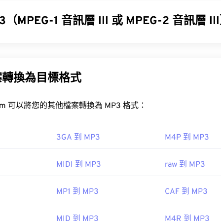
31
31
31
en.wikipedia.org/wiki/Dolby_AC-3">Dolby Digital AC-3
壓縮音訊
35
35
35
 (DRM)
。
32
32
32
（MPEG-1 音訊層 III 或 MPEG-2 音訊層 I
36
36
36
DVR-MS
33
33
33
37
37
37
層 III 或 MPEG-2 音訊層 III (MP3) 是一種數位音訊編碼格式
34
34
34
，以便進行數位儲存和傳輸。 MP3 檔案是消費者最常用的音
38
38
38
35
35
35
WTV 檔案？
尚可接受，MP3 檔案易於儲存和共享，因此被廣泛使用。
案轉換為目標格式
39
39
39
36
36
36
停止對 WTV 的支援。不過，開啟 WTV 檔案的最佳方法是使用
40
40
40
37
37
37
錄製該內容的 Windows 電腦上播放。
FreeConvert.com 可以將您的其他檔案轉換為 MP3 格式：
P3 檔案？
41
41
41
38
38
38
版權保護，則可以在其他平台上播放。
42
42
42
檔案非常普及，大多數主流音訊播放程式都支援它們。
39
39
39
3GA 到 MP3
M4P 到 MP3
43
43
43
iTunes
預覽 MP3
40
40
40
WTV 檔案的播放器包括：
VLC 媒體播放器
、
Cyberlink PowerDVD
MIDI 到 MP3
raw 到 MP3
44
44
44
41
41
41
45
45
45
信息，請閱讀微軟網站上的這篇
MP3 檔案的程式是
VLC 媒體播放器
文章
。請注意，還有兩種其他檔
42
42
42
MP1 到 MP3
CAF 到 MP3
46
46
46
43
43
43
int green points data
TeslaCrypt 3.0Cryp
47
47
47
軟
MID 到 MP3
M4R 到 MP3
44
44
44