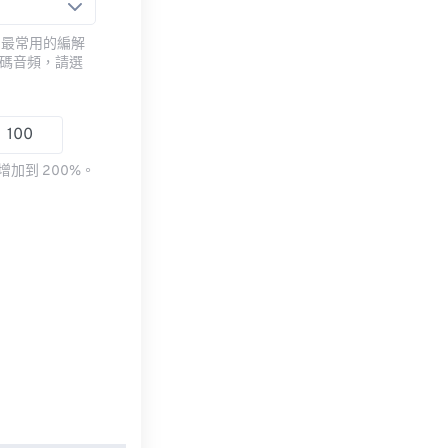
用最常用的編解
編碼音頻，請選
加到 200%。