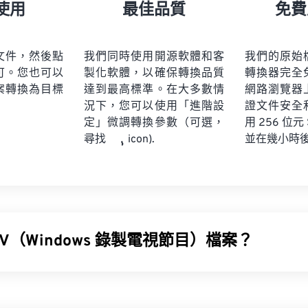
21
21
21
21
18
18
18
18
使用
最佳品質
免費
22
22
22
22
19
19
19
19
23
23
23
23
20
20
20
20
文件，然後點
我們同時使用開源軟體和客
我們的原始
24
24
24
可。您也可以
製化軟體，以確保轉換品質
轉換器完全
21
21
21
21
案轉換為目標
達到最高標準。在大多數情
網路瀏覽器
25
25
25
22
22
22
22
況下，您可以使用「進階設
證文件安全
26
26
26
定」微調轉換參數（可選，
23
23
23
23
用 256 位元
並在幾小時
尋找
icon).
27
27
27
24
24
24
28
28
28
25
25
25
29
29
29
26
26
26
30
30
30
27
27
27
31
31
31
V（Windows 錄製電視節目）檔案？
28
28
28
32
32
32
29
29
29
ndows 錄製電視節目 (WTV) 文件，用於儲存由微軟產品錄製的電
33
33
33
30
30
30
容器，它使用
MPEG-2
和
MPEG-4
壓縮視頻，並使用
Mwikia>
34
34
34