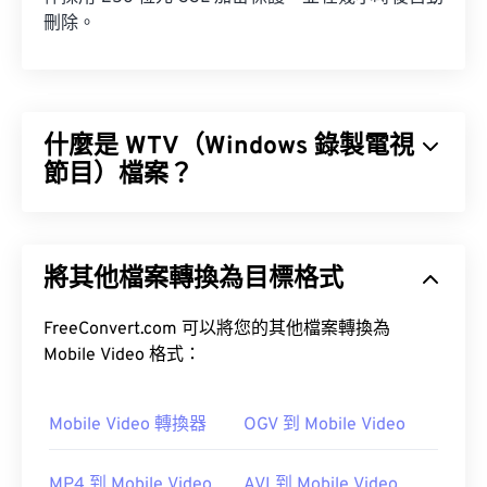
刪除。
什麼是 WTV（Windows 錄製電視
節目）檔案？
微軟設計了 Windows 錄製電視節目 (WTV) 文件，用
於儲存由微軟產品錄製的電視節目。 WTV 是一種多
將其他檔案轉換為目標格式
媒體容器，它使用
MPEG-2
和
MPEG-4
壓縮視頻，
並使用
Mwikia>
href="https://en.wikipedia.org/wiki/Dolby_AC-
FreeConvert.com 可以將您的其他檔案轉換為
3">Dolby Digital AC-3
Mobile Video 格式：
壓縮音訊。它支援元資料和
數位版權管理 (DRM)
。
DVR-
Mobile Video 轉換器
OGV 到 Mobile Video
MS
MP4 到 Mobile Video
AVI 到 Mobile Video