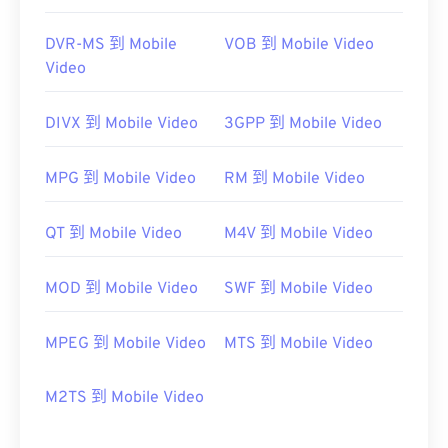
https://en.wikipedia.org/wiki/WTV_(Windows_Recorde
DVR-MS 到 Mobile
VOB 到 Mobile Video
https://docs.microsoft.com/en-us/previous-
Video
versions/windows/desktop/windows-media-
center-sdk/bb188788(v=msdn.10)
DIVX 到 Mobile Video
3GPP 到 Mobile Video
MPG 到 Mobile Video
RM 到 Mobile Video
QT 到 Mobile Video
M4V 到 Mobile Video
MOD 到 Mobile Video
SWF 到 Mobile Video
MPEG 到 Mobile Video
MTS 到 Mobile Video
M2TS 到 Mobile Video