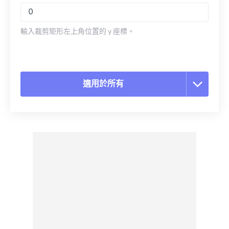
輸入裁剪矩形左上角位置的 y 座標。
適用於所有
重置所有選項
應用預設
另存為預設