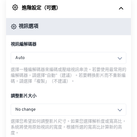
進階設定（可選）
來自 Google 雲端硬碟
視訊選項
來自 OneDrive
視訊編解碼器
來自網址
Auto
選擇一種編解碼器來編碼或壓縮視訊串流。若要使用最常用的
編解碼器，請選擇“自動”（建議）。若要轉換影片而不重新編
碼，請選擇「複製」（不建議）。
調整影片大小
No change
選擇您希望如何調整影片尺寸。如果您選擇解析度或寬高比，
系統將使用原始視訊的寬度，根據所選的寬高比計算新的高
度。