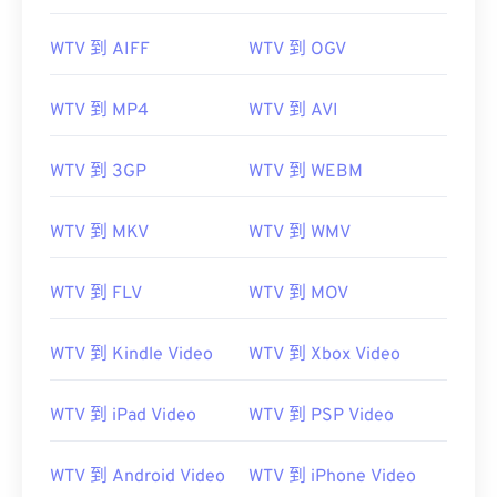
WTV 到 AIFF
WTV 到 OGV
00
00
00
00
00
00
00
00
WTV 到 MP4
WTV 到 AVI
00
00
00
00
00
00
00
00
WTV 到 3GP
WTV 到 WEBM
01
01
01
01
01
01
01
01
WTV 到 MKV
WTV 到 WMV
02
02
02
02
02
02
02
02
03
03
03
03
03
03
03
03
WTV 到 FLV
WTV 到 MOV
04
04
04
04
04
04
04
04
05
05
05
05
05
05
05
05
WTV 到 Kindle Video
WTV 到 Xbox Video
06
06
06
06
06
06
06
06
WTV 到 iPad Video
WTV 到 PSP Video
07
07
07
07
07
07
07
07
08
08
08
08
08
08
08
08
WTV 到 Android Video
WTV 到 iPhone Video