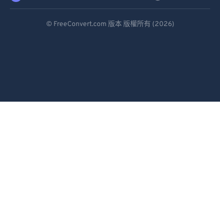
Deutsch
© FreeConvert.com 版本 版權所有 (2026)
Español
Français
Português
Italiano
Dutch
日本語
简体中文
繁體中文
한국어
Svenska