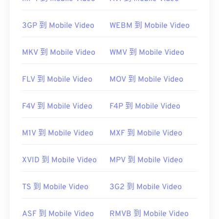
如何開啟 WTV 檔案？
3GP 到 Mobile Video
WEBM 到 Mobile Video
請注意，微軟已停止對 WTV 的支援。不過，開啟
MKV 到 Mobile Video
WMV 到 Mobile Video
WTV 檔案的最佳方法是使用
。如果內容受版權保
護，則只能在錄製該內容的 Windows 電腦上播放。
FLV 到 Mobile Video
MOV 到 Mobile Video
如果內容不受版權保護，則可以在其他平台上播放。
F4V 到 Mobile Video
F4P 到 Mobile Video
其他可以開啟 WTV 檔案的播放器包括：
VLC 媒體播
放器
、
Cyberlink PowerDVD
和
Cyberdlink。
M1V 到 Mobile Video
MXF 到 Mobile Video
如需了解更多信息，請閱讀微軟網站上的這篇
文章
XVID 到 Mobile Video
MPV 到 Mobile Video
開發人員：
微軟
TS 到 Mobile Video
3G2 到 Mobile Video
初始發布：
2008
實用連結：
ASF 到 Mobile Video
RMVB 到 Mobile Video