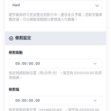
Hard
硬字幕始終可見並整合到影片中，適合永久字幕；而軟字幕單
獨存儲，可以開啟或關閉以實現個人化觀看。
修剪設定
修剪啟動
00
:
00
:
00
.
00
指定微調起始位置（時:分:秒.分）。留空為 00:00:00.00 則停
用微調。
修剪端
00
:
00
:
00
.
00
指定修剪結束位置（HH:MM:SS.MS）。留空為 00:00:00.00