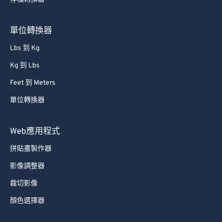
75
75
76
76
單位轉換器
77
77
Lbs 到 Kg
78
78
Kg 到 Lbs
79
79
Feet 到 Meters
80
80
單位轉換器
81
81
82
82
Web應用程式
83
83
拼貼畫製作器
84
84
影像調整器
85
85
裁切影像
86
86
顏色選擇器
87
87
88
88