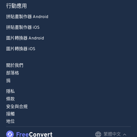
行動應用
89
89
拼貼畫製作器 Android
90
90
拼貼畫製作器 iOS
91
91
圖片轉換器 Android
92
92
圖片轉換器 iOS
93
93
94
94
關於我們
95
95
部落格
捐
96
96
隱私
97
97
條款
98
98
安全與合規
99
99
接觸
地位
繁體中文
English