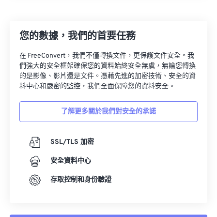
23
23
23
23
23
23
23
23
24
24
24
24
24
24
您的數據，我們的首要任務
25
25
25
25
25
25
在 FreeConvert，我們不僅轉換文件，更保護文件安全。我
26
26
26
26
26
26
們強大的安全框架確保您的資料始終安全無虞，無論您轉換
的是影像、影片還是文件。憑藉先進的加密技術、安全的資
27
27
27
27
27
27
料中心和嚴密的監控，我們全面保障您的資料安全。
28
28
28
28
28
28
了解更多關於我們對安全的承諾
29
29
29
29
29
29
30
30
30
30
30
30
SSL/TLS 加密
31
31
31
31
31
31
安全資料中心
32
32
32
32
32
32
33
33
33
33
33
33
存取控制和身份驗證
34
34
34
34
34
34
35
35
35
35
35
35