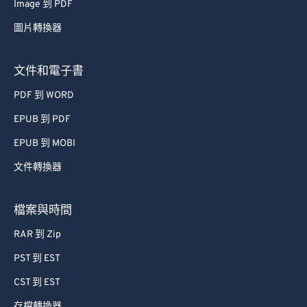
Image 到 PDF
62
62
圖片轉換器
63
63
64
64
文件和電子書
65
65
PDF 到 WORD
66
66
EPUB 到 PDF
67
67
EPUB 到 MOBI
68
68
文件轉換器
69
69
70
70
檔案與時間
71
71
RAR 到 Zip
72
72
PST 到 EST
73
73
CST 到 EST
74
74
存檔轉換器