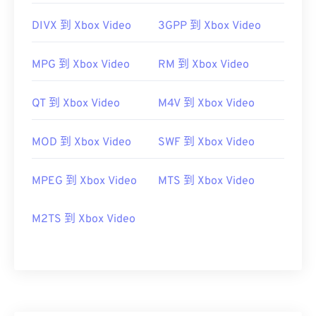
01
01
01
01
01
01
01
01
DIVX 到 Xbox Video
3GPP 到 Xbox Video
02
02
02
02
02
02
02
02
03
03
03
03
03
03
03
03
MPG 到 Xbox Video
RM 到 Xbox Video
04
04
04
04
04
04
04
04
QT 到 Xbox Video
M4V 到 Xbox Video
05
05
05
05
05
05
05
05
06
06
06
06
06
06
06
06
MOD 到 Xbox Video
SWF 到 Xbox Video
07
07
07
07
07
07
07
07
08
08
08
08
08
08
08
08
MPEG 到 Xbox Video
MTS 到 Xbox Video
09
09
09
09
09
09
09
09
M2TS 到 Xbox Video
10
10
10
10
10
10
10
10
11
11
11
11
11
11
11
11
12
12
12
12
12
12
12
12
13
13
13
13
13
13
13
13