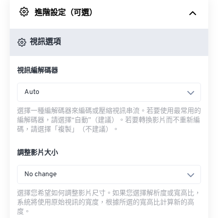
進階設定（可選）
來自 Google 雲端硬碟
視訊選項
來自 OneDrive
視訊編解碼器
來自網址
Auto
選擇一種編解碼器來編碼或壓縮視訊串流。若要使用最常用的
編解碼器，請選擇“自動”（建議）。若要轉換影片而不重新編
碼，請選擇「複製」（不建議）。
調整影片大小
No change
選擇您希望如何調整影片尺寸。如果您選擇解析度或寬高比，
系統將使用原始視訊的寬度，根據所選的寬高比計算新的高
度。