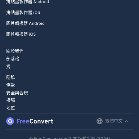
拼貼畫製作器 Android
80
80
拼貼畫製作器 iOS
81
81
圖片轉換器 Android
82
82
圖片轉換器 iOS
83
83
84
84
關於我們
85
85
部落格
捐
86
86
隱私
87
87
條款
88
88
安全與合規
89
89
接觸
地位
90
90
91
91
繁體中文
English
92
92
Deutsch