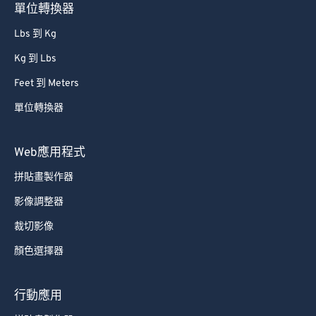
單位轉換器
67
67
Lbs 到 Kg
68
68
Kg 到 Lbs
69
69
Feet 到 Meters
70
70
單位轉換器
71
71
72
72
Web應用程式
73
73
拼貼畫製作器
74
74
影像調整器
75
75
裁切影像
76
76
顏色選擇器
77
77
78
78
行動應用
79
79