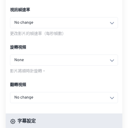
視訊幀速率
No change
更改影片的幀速率（每秒幀數）
旋轉視頻
None
影片將順時針旋轉。
翻轉視頻
No change
字幕設定