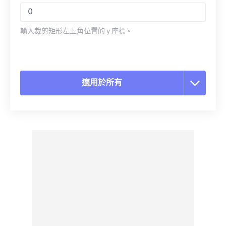
輸入裁剪矩形左上角位置的 y 座標。
適用於所有
重置所有選項
應用預設
另存為預設