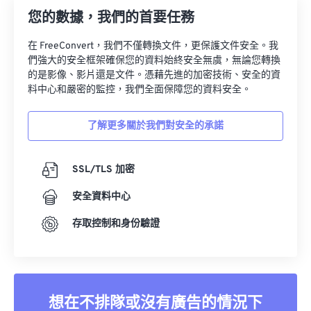
14
14
14
14
14
14
14
14
您的數據，我們的首要任務
15
15
15
15
15
15
15
15
在 FreeConvert，我們不僅轉換文件，更保護文件安全。我
16
16
16
16
16
16
16
16
們強大的安全框架確保您的資料始終安全無虞，無論您轉換
的是影像、影片還是文件。憑藉先進的加密技術、安全的資
17
17
17
17
17
17
17
17
料中心和嚴密的監控，我們全面保障您的資料安全。
18
18
18
18
18
18
18
18
19
19
19
19
19
19
19
19
了解更多關於我們對安全的承諾
20
20
20
20
20
20
20
20
SSL/TLS 加密
21
21
21
21
21
21
21
21
22
22
22
22
22
22
22
22
安全資料中心
23
23
23
23
23
23
23
23
存取控制和身份驗證
24
24
24
24
24
24
25
25
25
25
25
25
26
26
26
26
26
26
想在不排隊或沒有廣告的情況下