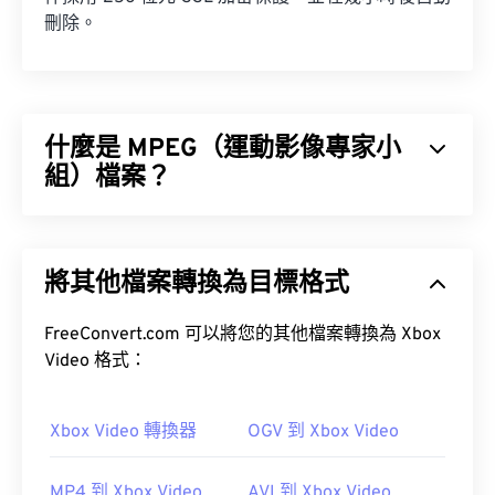
刪除。
什麼是 MPEG（運動影像專家小
組）檔案？
運動影像專家小組 (MPEG) 是一系列數位影片檔案格
式，同時也是製定此格式標準的組織的名稱。此檔案
將其他檔案轉換為目標格式
格式採用複雜的壓縮技術，使用
編解碼器
，產生檔
案體積小但品質相對較高的影片檔案。 MPEG 檔案
副檔名與
FreeConvert.com 可以將您的其他檔案轉換為 Xbox
MPEG-1
格式最為密切相關。
Video 格式：
如何開啟 MPEG 檔案？
Xbox Video 轉換器
OGV 到 Xbox Video
MPEG 檔案幾乎總是使用作業系統預設的視訊播放器
MP4 到 Xbox Video
AVI 到 Xbox Video