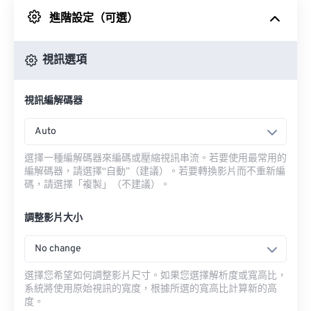
進階設定（可選）
來自 Google 雲端硬碟
視訊選項
來自 OneDrive
視訊編解碼器
來自網址
Auto
選擇一種編解碼器來編碼或壓縮視訊串流。若要使用最常用的
編解碼器，請選擇“自動”（建議）。若要轉換影片而不重新編
碼，請選擇「複製」（不建議）。
調整影片大小
No change
選擇您希望如何調整影片尺寸。如果您選擇解析度或寬高比，
系統將使用原始視訊的寬度，根據所選的寬高比計算新的高
度。