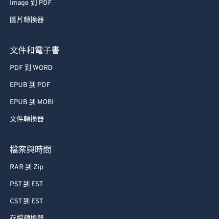
Image 到 PDF
62
62
圖片轉換器
63
63
64
64
文件和電子書
65
65
PDF 到 WORD
66
66
EPUB 到 PDF
67
67
EPUB 到 MOBI
68
68
文件轉換器
69
69
70
70
檔案與時間
71
71
RAR 到 Zip
72
72
PST 到 EST
73
73
CST 到 EST
74
74
存檔轉換器