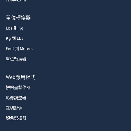
75
75
76
76
單位轉換器
77
77
Lbs 到 Kg
78
78
Kg 到 Lbs
79
79
Feet 到 Meters
80
80
單位轉換器
81
81
82
82
Web應用程式
83
83
拼貼畫製作器
84
84
影像調整器
85
85
裁切影像
86
86
顏色選擇器
87
87
88
88