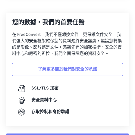
23
23
23
23
23
23
23
23
24
24
24
24
24
24
您的數據，我們的首要任務
25
25
25
25
25
25
在 FreeConvert，我們不僅轉換文件，更保護文件安全。我
26
26
26
26
26
26
們強大的安全框架確保您的資料始終安全無虞，無論您轉換
的是影像、影片還是文件。憑藉先進的加密技術、安全的資
27
27
27
27
27
27
料中心和嚴密的監控，我們全面保障您的資料安全。
28
28
28
28
28
28
了解更多關於我們對安全的承諾
29
29
29
29
29
29
30
30
30
30
30
30
SSL/TLS 加密
31
31
31
31
31
31
安全資料中心
32
32
32
32
32
32
33
33
33
33
33
33
存取控制和身份驗證
34
34
34
34
34
34
35
35
35
35
35
35