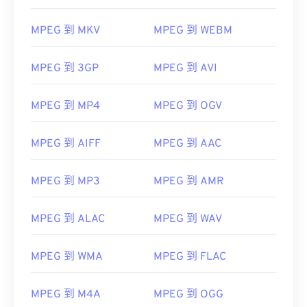
MPEG 到 MKV
MPEG 到 WEBM
00
00
00
00
00
00
00
00
MPEG 到 3GP
MPEG 到 AVI
00
00
00
00
00
00
00
00
MPEG 到 MP4
MPEG 到 OGV
01
01
01
01
01
01
01
01
MPEG 到 AIFF
MPEG 到 AAC
02
02
02
02
02
02
02
02
03
03
03
03
03
03
03
03
MPEG 到 MP3
MPEG 到 AMR
04
04
04
04
04
04
04
04
05
05
05
05
05
05
05
05
MPEG 到 ALAC
MPEG 到 WAV
06
06
06
06
06
06
06
06
MPEG 到 WMA
MPEG 到 FLAC
07
07
07
07
07
07
07
07
08
08
08
08
08
08
08
08
MPEG 到 M4A
MPEG 到 OGG