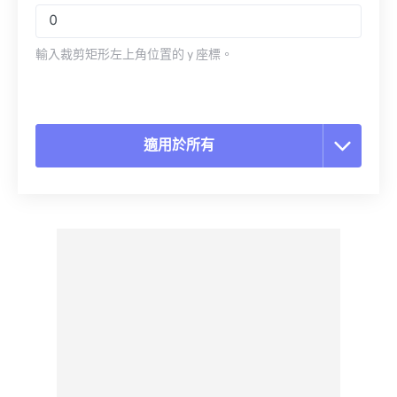
輸入裁剪矩形左上角位置的 y 座標。
適用於所有
重置所有選項
應用預設
另存為預設