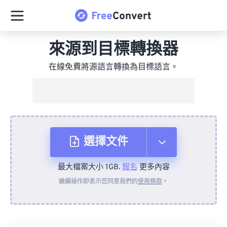
來源到目標轉換器
在線免費將源語言轉換為目標語言。
選擇文件
最大檔案大小 1GB.
報名
更多內容
來自裝置
繼續操作即表示您同意我們的
使用條款
。
來自 Dropbox