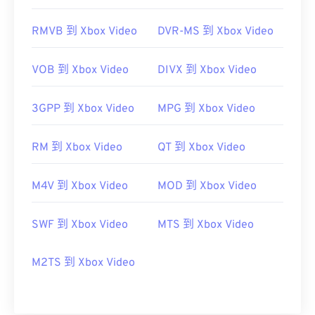
https://en.wikipedia.org/wiki/Moving_Picture_Experts_
https://en.wikipedia.org/wiki/MPEG-1
RMVB 到 Xbox Video
DVR-MS 到 Xbox Video
VOB 到 Xbox Video
DIVX 到 Xbox Video
3GPP 到 Xbox Video
MPG 到 Xbox Video
RM 到 Xbox Video
QT 到 Xbox Video
M4V 到 Xbox Video
MOD 到 Xbox Video
SWF 到 Xbox Video
MTS 到 Xbox Video
M2TS 到 Xbox Video