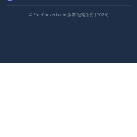
Deutsch
© FreeConvert.com 版本 版權所有 (2026)
Español
Français
Português
Italiano
Dutch
日本語
简体中文
繁體中文
한국어
Svenska