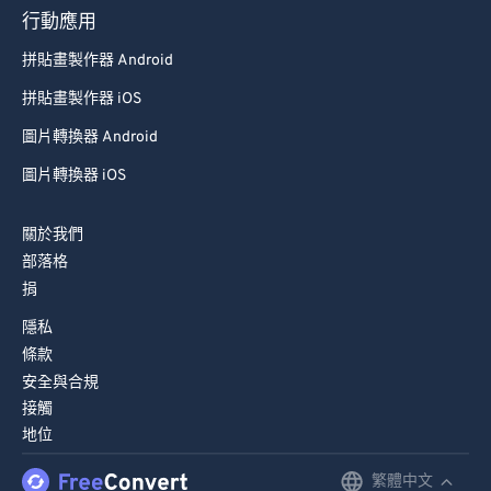
行動應用
89
89
拼貼畫製作器 Android
90
90
拼貼畫製作器 iOS
91
91
圖片轉換器 Android
92
92
圖片轉換器 iOS
93
93
94
94
關於我們
95
95
部落格
捐
96
96
隱私
97
97
條款
98
98
安全與合規
99
99
接觸
地位
繁體中文
English