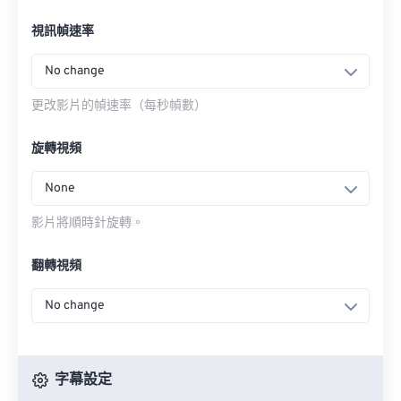
視訊幀速率
No change
更改影片的幀速率（每秒幀數）
旋轉視頻
None
影片將順時針旋轉。
翻轉視頻
No change
字幕設定