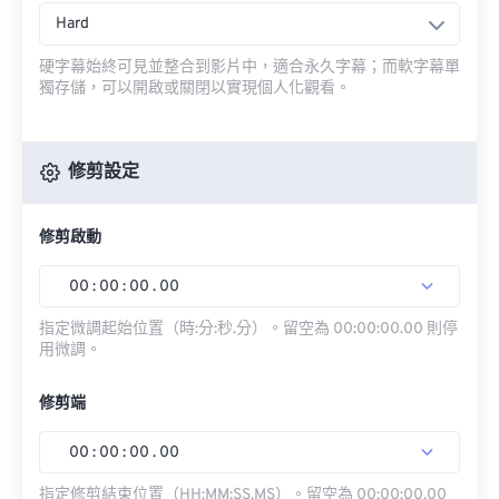
Hard
硬字幕始終可見並整合到影片中，適合永久字幕；而軟字幕單
獨存儲，可以開啟或關閉以實現個人化觀看。
修剪設定
修剪啟動
00
:
00
:
00
.
00
指定微調起始位置（時:分:秒.分）。留空為 00:00:00.00 則停
用微調。
修剪端
00
:
00
:
00
.
00
指定修剪結束位置（HH:MM:SS.MS）。留空為 00:00:00.00