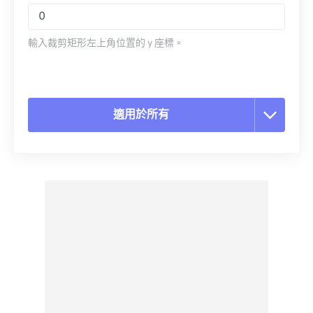
輸入裁剪矩形左上角位置的 y 座標。
適用於所有
重置所有選項
應用預設
另存為預設