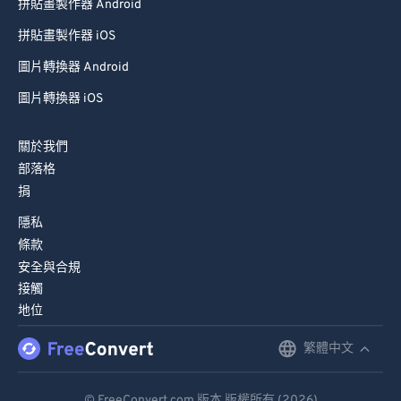
89
89
拼貼畫製作器 Android
90
90
拼貼畫製作器 iOS
91
91
圖片轉換器 Android
92
92
圖片轉換器 iOS
93
93
關於我們
94
94
部落格
95
95
捐
96
96
隱私
97
97
條款
安全與合規
98
98
接觸
99
99
地位
繁體中文
English
Deutsch
© FreeConvert.com 版本 版權所有 (2026)