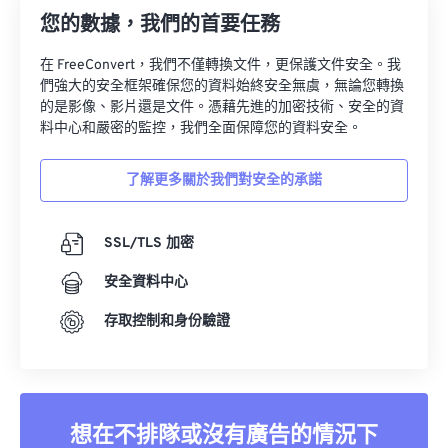
您的數據，我們的首要任務
24
24
24
24
24
24
25
25
25
25
25
25
在 FreeConvert，我們不僅轉換文件，更保護文件安全。我
們強大的安全框架確保您的資料始終安全無虞，無論您轉換
26
26
26
26
26
26
的是影像、影片還是文件。憑藉先進的加密技術、安全的資
料中心和嚴密的監控，我們全面保障您的資料安全。
27
27
27
27
27
27
28
28
28
28
28
28
了解更多關於我們對安全的承諾
29
29
29
29
29
29
30
30
30
30
30
30
SSL/TLS 加密
31
31
31
31
31
31
安全資料中心
32
32
32
32
32
32
存取控制和身份驗證
33
33
33
33
33
33
34
34
34
34
34
34
35
35
35
35
35
35
想在不排隊或沒有廣告的情況下
36
36
36
36
36
36