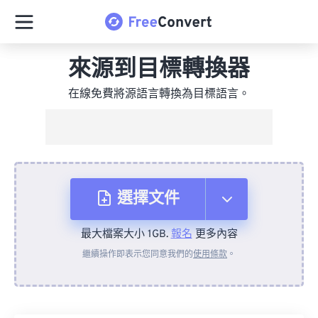
來源到目標轉換器
在線免費將源語言轉換為目標語言。
選擇文件
最大檔案大小 1GB.
報名
更多內容
來自裝置
繼續操作即表示您同意我們的
使用條款
。
來自 Dropbox