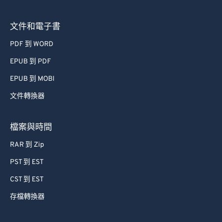
63
63
64
64
文件和電子書
65
65
PDF 到 WORD
66
66
EPUB 到 PDF
67
67
EPUB 到 MOBI
68
68
文件轉換器
69
69
70
70
檔案與時間
71
71
RAR 到 Zip
72
72
PST 到 EST
73
73
CST 到 EST
74
74
存檔轉換器
75
75