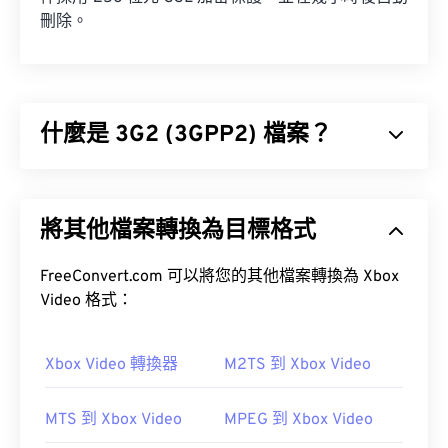
刪除。
什麼是 3G2 (3GPP2) 檔案？
3GPP2 (3G2) 是專為第三代 (3G) 碼分多址
(CDMA2000) 網路設計的多媒體容器格式。由於
將其他檔案轉換為目標格式
CDMA 是一種行動通訊技術，3G2 格式允許 CDMA
網路上的行動電話透過高速無線連接來擷取、保存、
傳輸和播放媒體。
FreeConvert.com 可以將您的其他檔案轉換為 Xbox
Video 格式：
如何開啟 3G2 檔案？
Xbox Video 轉換器
M2TS 到 Xbox Video
開啟 3G2 檔案的最佳應用程式是 Apple 的
MTS 到 Xbox Video
MPEG 到 Xbox Video
QuickTime
。