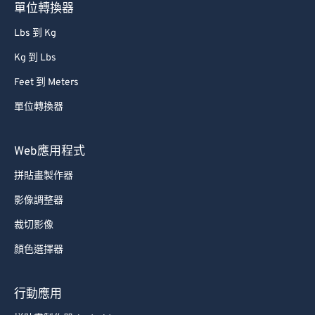
76
76
單位轉換器
77
77
Lbs 到 Kg
78
78
Kg 到 Lbs
79
79
Feet 到 Meters
80
80
單位轉換器
81
81
82
82
Web應用程式
83
83
拼貼畫製作器
84
84
影像調整器
85
85
裁切影像
86
86
顏色選擇器
87
87
88
88
行動應用