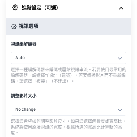
進階設定（可選）
來自 Google 雲端硬碟
視訊選項
來自 OneDrive
視訊編解碼器
來自網址
Auto
選擇一種編解碼器來編碼或壓縮視訊串流。若要使用最常用的
編解碼器，請選擇“自動”（建議）。若要轉換影片而不重新編
碼，請選擇「複製」（不建議）。
調整影片大小
No change
選擇您希望如何調整影片尺寸。如果您選擇解析度或寬高比，
系統將使用原始視訊的寬度，根據所選的寬高比計算新的高
度。