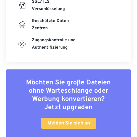
SSL/TLS
Verschlüsselung
Geschützte Daten
Zentren
Zugangskontrolle und
Authentifizierung
Möchten Sie große Dateien
ohne Warteschlange oder
Werbung konvertieren?
Jetzt upgraden
Melden Sie sich an