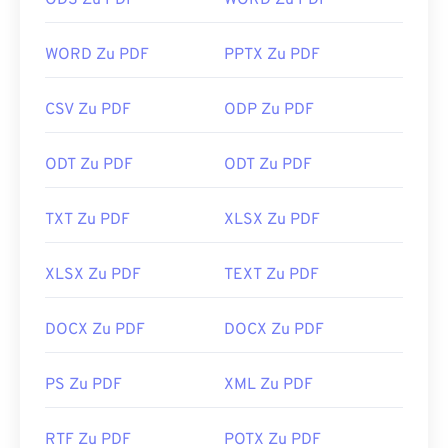
ODS Zu PDF
WORD Zu PDF
können PDFs automatisch öffnen. Möglicherweise
benötigen Sie dafür ein Add-on oder eine
WORD Zu PDF
PPTX Zu PDF
Erweiterung, aber es ist praktisch, wenn sich beim
Klicken auf einen PDF-Link im Internet
CSV Zu PDF
ODP Zu PDF
automatisch ein PDF öffnet. Wenn Sie etwas mehr
benötigen, empfehle ich
SumatraPDF
oder
MuPDF.
ODT Zu PDF
ODT Zu PDF
Beide sind kostenlos.
Entwickelt von:
ISO
TXT Zu PDF
XLSX Zu PDF
Erstveröffentlichung:
15. Juni 1993
Nützliche Links:
XLSX Zu PDF
TEXT Zu PDF
https://en.wikipedia.org/wiki/Portable_Document_Form
DOCX Zu PDF
DOCX Zu PDF
https://acrobat.adobe.com/us/en/why-
adobe/about-adobe-pdf.html
PS Zu PDF
XML Zu PDF
RTF Zu PDF
POTX Zu PDF