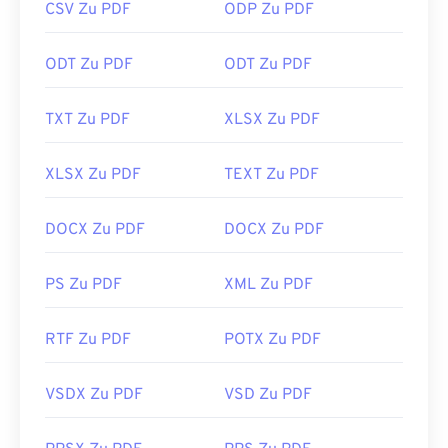
CSV Zu PDF
ODP Zu PDF
automatisch ein PDF öffnet. Wenn Sie etwas mehr
benötigen, empfehle ich
SumatraPDF
oder
MuPDF.
ODT Zu PDF
ODT Zu PDF
Beide sind kostenlos.
Entwickelt von:
ISO
TXT Zu PDF
XLSX Zu PDF
Erstveröffentlichung:
15. Juni 1993
Nützliche Links:
XLSX Zu PDF
TEXT Zu PDF
https://en.wikipedia.org/wiki/Portable_Document_Form
DOCX Zu PDF
DOCX Zu PDF
https://acrobat.adobe.com/us/en/why-
adobe/about-adobe-pdf.html
PS Zu PDF
XML Zu PDF
RTF Zu PDF
POTX Zu PDF
VSDX Zu PDF
VSD Zu PDF