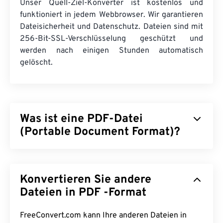
Unser Quell-Ziel-Konverter ist kostenlos und
funktioniert in jedem Webbrowser. Wir garantieren
Dateisicherheit und Datenschutz. Dateien sind mit
256-Bit-SSL-Verschlüsselung geschützt und
werden nach einigen Stunden automatisch
gelöscht.
Was ist eine PDF-Datei
(Portable Document Format)?
Das Portable Document Format (PDF) ist ein
universelles Dateiformat, das sowohl Merkmale
Konvertieren Sie andere
von Textdokumenten als auch von Grafiken vereint
und damit zu den am häufigsten verwendeten
Dateien in PDF -Format
Dateitypen zählt. Der Grund für die große
Beliebtheit von PDF liegt darin, dass die
FreeConvert.com kann Ihre anderen Dateien in