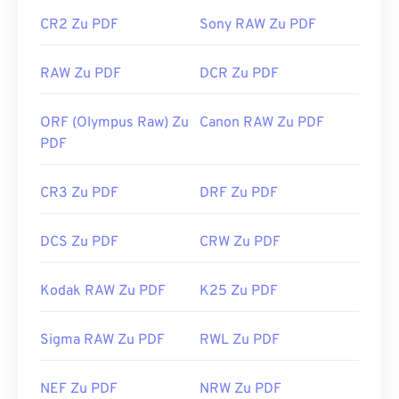
https://en.wikipedia.org/wiki/Portable_Document_Form
CR2 Zu PDF
Sony RAW Zu PDF
https://acrobat.adobe.com/us/en/why-
adobe/about-adobe-pdf.html
RAW Zu PDF
DCR Zu PDF
ORF (Olympus Raw) Zu
Canon RAW Zu PDF
PDF
CR3 Zu PDF
DRF Zu PDF
DCS Zu PDF
CRW Zu PDF
Kodak RAW Zu PDF
K25 Zu PDF
Sigma RAW Zu PDF
RWL Zu PDF
NEF Zu PDF
NRW Zu PDF