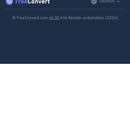
Deutsch
English
Deutsch
© FreeConvert.com
v2.30
Alle Rechte vorbehalten (2026)
Español
Français
Português
Italiano
Dutch
日本語
简体中文
繁體中文
한국어