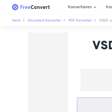
Konvertieren
Ko
Heim
Document Konverter
PDF Konverter
VSDX -z
VSD