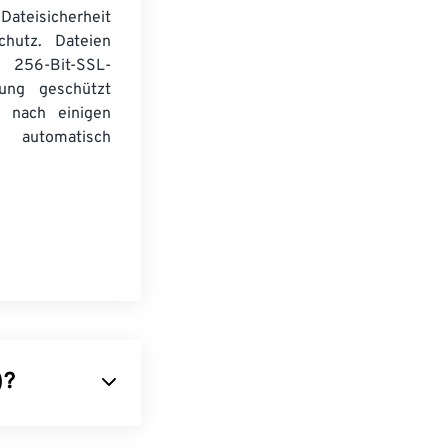
Dateisicherheit
chutz. Dateien
256-Bit-SSL-
lung geschützt
 nach einigen
automatisch
)?
owohl Merkmale