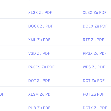
s:
XLSX Zu PDF
XLSX Zu PDF
ipedia.org/wiki/Portable_Document_Format
t.adobe.com/us/en/why-adobe/about-adobe-pdf.html
DOCX Zu PDF
DOCX Zu PDF
XML Zu PDF
RTF Zu PDF
VSD Zu PDF
PPSX Zu PDF
PAGES Zu PDF
WPS Zu PDF
DOT Zu PDF
DOT Zu PDF
DF
XLSM Zu PDF
POT Zu PDF
PUB Zu PDF
DOTX Zu PDF