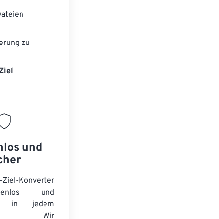
ateien
erung zu
Ziel
nlos und
cher
-Ziel-Konverter
tenlos und
ert in jedem
wser. Wir