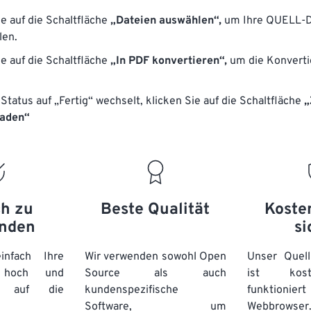
ie auf die Schaltfläche
„Dateien auswählen“,
um Ihre QUELL-D
len.
ie auf die Schaltfläche
„In PDF konvertieren“,
um die Konverti
Status auf „Fertig“ wechselt, klicken Sie auf die Schaltfläche
„
laden“
ch zu
Beste Qualität
Koste
nden
si
nfach Ihre
Wir verwenden sowohl Open
Unser Quell
n hoch und
Source als auch
ist kos
e auf die
kundenspezifische
funktioni
Software, um
Webbro