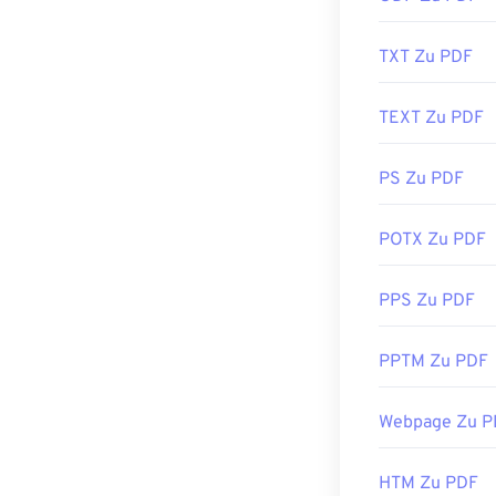
Nützliche Link
TXT Zu PDF
https://en.wik
https://acroba
TEXT Zu PDF
PS Zu PDF
POTX Zu PDF
PPS Zu PDF
PPTM Zu PDF
Webpage Zu P
HTM Zu PDF