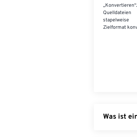
„Konvertieren“
Quelldateien
stapelwei
Zielformat konv
Was ist e
Das Portable D