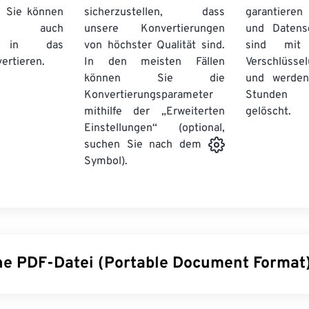
. Sie können
sicherzustellen, dass
garantieren 
auch
unsere Konvertierungen
und Datens
se in das
von höchster Qualität sind.
sind mit 
ertieren.
In den meisten Fällen
Verschlüsse
können Sie die
und werden
Konvertierungsparameter
Stunden 
mithilfe der „Erweiterten
gelöscht.
Einstellungen“ (optional,
suchen Sie nach dem
Symbol).
ine PDF-Datei (Portable Document Format
ocument Format (PDF) ist ein universelles Dateiformat, das s