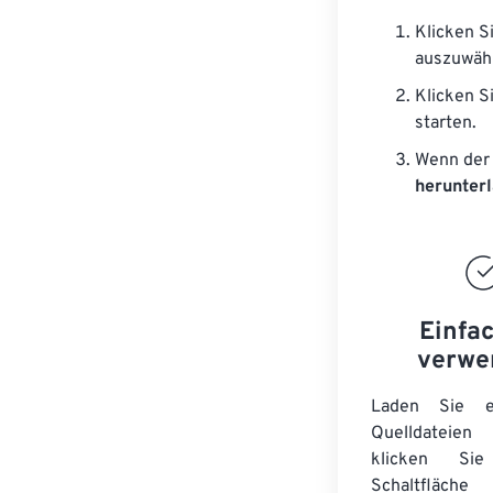
Klicken S
auszuwäh
Klicken S
starten.
Wenn der 
herunter
Einfa
verwe
Laden Sie ei
Quelldateie
klicken Si
Schaltfläche