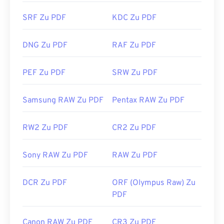
Klicken auf einen PDF-Link im Internet
SRF Zu PDF
KDC Zu PDF
automatisch ein PDF öffnet. Wenn Sie etwas mehr
benötigen, empfehle ich
SumatraPDF
oder
MuPDF.
DNG Zu PDF
RAF Zu PDF
Beide sind kostenlos.
Entwickelt von:
ISO
PEF Zu PDF
SRW Zu PDF
Erstveröffentlichung:
15. Juni 1993
Nützliche Links:
Samsung RAW Zu PDF
Pentax RAW Zu PDF
https://en.wikipedia.org/wiki/Portable_Document_Form
RW2 Zu PDF
CR2 Zu PDF
https://acrobat.adobe.com/us/en/why-
adobe/about-adobe-pdf.html
Sony RAW Zu PDF
RAW Zu PDF
DCR Zu PDF
ORF (Olympus Raw) Zu
PDF
Canon RAW Zu PDF
CR3 Zu PDF