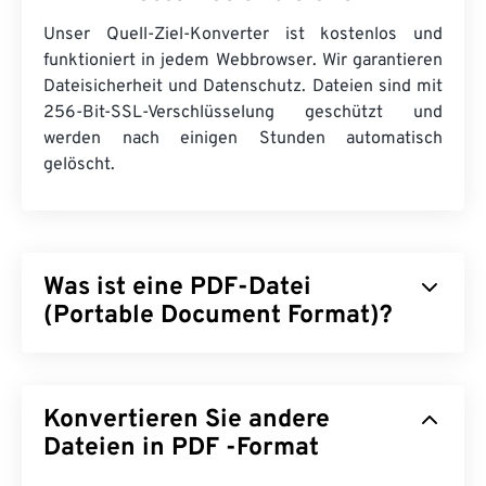
Unser Quell-Ziel-Konverter ist kostenlos und
funktioniert in jedem Webbrowser. Wir garantieren
Dateisicherheit und Datenschutz. Dateien sind mit
256-Bit-SSL-Verschlüsselung geschützt und
werden nach einigen Stunden automatisch
gelöscht.
Was ist eine PDF-Datei
(Portable Document Format)?
Das Portable Document Format (PDF) ist ein
universelles Dateiformat, das sowohl Merkmale
Konvertieren Sie andere
von Textdokumenten als auch von Grafiken vereint
und damit zu den am häufigsten verwendeten
Dateien in PDF -Format
Dateitypen zählt. Der Grund für die große