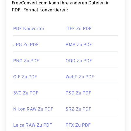
Beliebtheit von PDF liegt darin, dass die
FreeConvert.com kann Ihre anderen Dateien in
ursprüngliche Dokumentformatierung erhalten
PDF -Format konvertieren:
bleibt. PDF-Dateien sehen auf jedem Gerät und
Betriebssystem immer identisch aus.
PDF Konverter
TIFF Zu PDF
Wie öffnet man eine PDF-Datei?
JPG Zu PDF
BMP Zu PDF
Die meisten Nutzer verwenden zum Öffnen einer
PDF-Datei direkt den
Adobe Acrobat Reader
.
PNG Zu PDF
ODD Zu PDF
Adobe hat den PDF-Standard entwickelt und ist
mit Sicherheit der
beliebteste kostenlose PDF-
GIF Zu PDF
WebP Zu PDF
Reader
auf dem Markt. Die Nutzung ist völlig in
Ordnung, aber ich finde, dass es ein etwas
überladenes Programm mit vielen Funktionen ist,
SVG Zu PDF
PSD Zu PDF
die man vielleicht nie braucht oder nutzen möchte.
Die meisten Webbrowser, wie Chrome und Firefox,
Nikon RAW Zu PDF
SR2 Zu PDF
können PDFs automatisch öffnen. Möglicherweise
benötigen Sie dafür ein Add-on oder eine
Leica RAW Zu PDF
PTX Zu PDF
Erweiterung, aber es ist praktisch, wenn sich beim