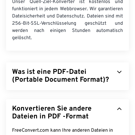
Unser Quell-Ziel-Konverter ist kostenlos und
funktioniert in jedem Webbrowser. Wir garantieren
Dateisicherheit und Datenschutz. Dateien sind mit
256-Bit-SSL-Verschlüsselung geschützt und
werden nach einigen Stunden automatisch
gelöscht.
Was ist eine PDF-Datei
(Portable Document Format)?
Das Portable Document Format (PDF) ist ein
universelles Dateiformat, das sowohl Merkmale
Konvertieren Sie andere
von Textdokumenten als auch von Grafiken vereint
und damit zu den am häufigsten verwendeten
Dateien in PDF -Format
Dateitypen zählt. Der Grund für die große
Beliebtheit von PDF liegt darin, dass die
FreeConvert.com kann Ihre anderen Dateien in