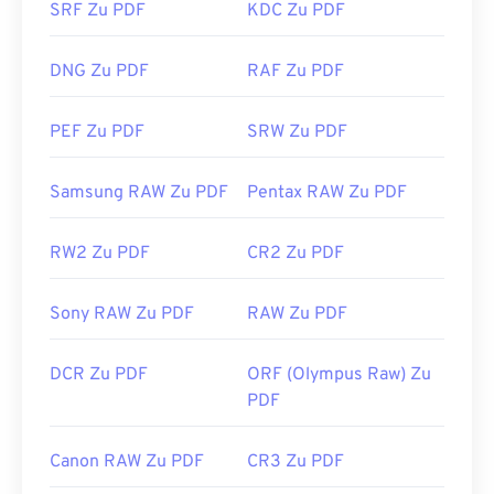
SRF Zu PDF
KDC Zu PDF
automatisch ein PDF öffnet. Wenn Sie etwas mehr
benötigen, empfehle ich
SumatraPDF
oder
MuPDF.
DNG Zu PDF
RAF Zu PDF
Beide sind kostenlos.
Entwickelt von:
ISO
PEF Zu PDF
SRW Zu PDF
Erstveröffentlichung:
15. Juni 1993
Nützliche Links:
Samsung RAW Zu PDF
Pentax RAW Zu PDF
https://en.wikipedia.org/wiki/Portable_Document_Form
RW2 Zu PDF
CR2 Zu PDF
https://acrobat.adobe.com/us/en/why-
adobe/about-adobe-pdf.html
Sony RAW Zu PDF
RAW Zu PDF
DCR Zu PDF
ORF (Olympus Raw) Zu
PDF
Canon RAW Zu PDF
CR3 Zu PDF