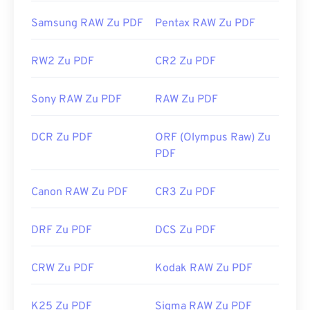
Nützliche Links:
Samsung RAW Zu PDF
Pentax RAW Zu PDF
https://en.wikipedia.org/wiki/Portable_Document_Form
RW2 Zu PDF
CR2 Zu PDF
https://acrobat.adobe.com/us/en/why-
adobe/about-adobe-pdf.html
Sony RAW Zu PDF
RAW Zu PDF
DCR Zu PDF
ORF (Olympus Raw) Zu
PDF
Canon RAW Zu PDF
CR3 Zu PDF
DRF Zu PDF
DCS Zu PDF
CRW Zu PDF
Kodak RAW Zu PDF
K25 Zu PDF
Sigma RAW Zu PDF