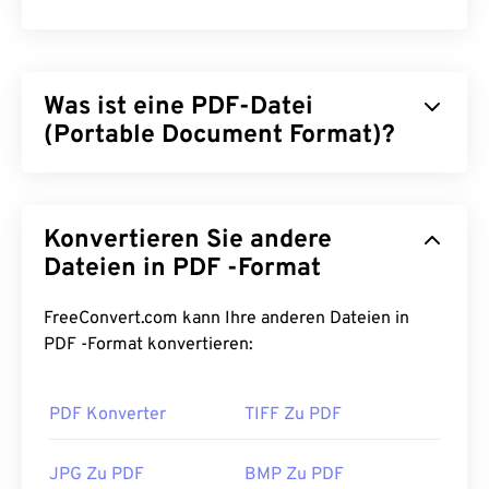
Was ist eine PDF-Datei
(Portable Document Format)?
Das Portable Document Format (PDF) ist ein
universelles Dateiformat, das sowohl Merkmale
Konvertieren Sie andere
von Textdokumenten als auch von Grafiken vereint
und damit zu den am häufigsten verwendeten
Dateien in PDF -Format
Dateitypen zählt. Der Grund für die große
Beliebtheit von PDF liegt darin, dass die
FreeConvert.com kann Ihre anderen Dateien in
ursprüngliche Dokumentformatierung erhalten
PDF -Format konvertieren:
bleibt. PDF-Dateien sehen auf jedem Gerät und
Betriebssystem immer identisch aus.
PDF Konverter
TIFF Zu PDF
Wie öffnet man eine PDF-Datei?
JPG Zu PDF
BMP Zu PDF