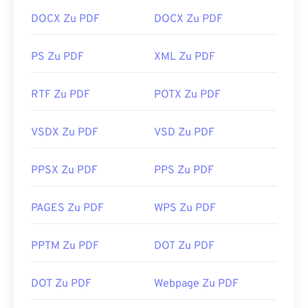
https://en.wikipedia.org/wiki/Portable_Document_Form
DOCX Zu PDF
DOCX Zu PDF
https://acrobat.adobe.com/us/en/why-
adobe/about-adobe-pdf.html
PS Zu PDF
XML Zu PDF
RTF Zu PDF
POTX Zu PDF
VSDX Zu PDF
VSD Zu PDF
PPSX Zu PDF
PPS Zu PDF
PAGES Zu PDF
WPS Zu PDF
PPTM Zu PDF
DOT Zu PDF
DOT Zu PDF
Webpage Zu PDF