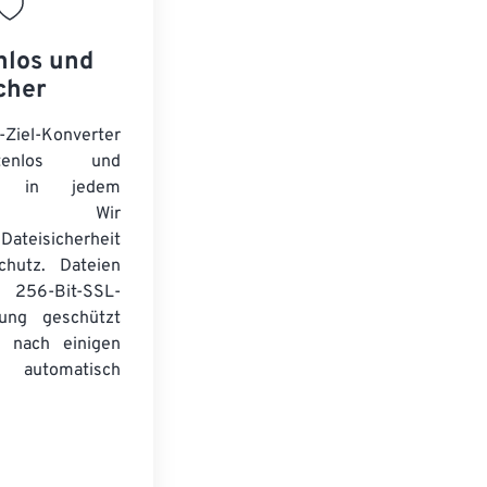
nlos und
cher
-Ziel-Konverter
tenlos und
ert in jedem
wser. Wir
Dateisicherheit
chutz. Dateien
256-Bit-SSL-
lung geschützt
 nach einigen
automatisch