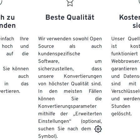
ch zu
Beste Qualität
Koste
nden
si
nfach Ihre
Wir verwenden sowohl Open
Unser Quell
n hoch und
Source als auch
ist kos
e auf die
kundenspezifische
funktioni
Software, um
Webbro
. Sie können
sicherzustellen, dass
garantieren 
auch
unsere Konvertierungen
und Datens
se in das
von höchster Qualität sind.
sind mit 
ertieren.
In den meisten Fällen
Verschlüsse
können Sie die
und werden
Konvertierungsparameter
Stunden 
mithilfe der „Erweiterten
gelöscht.
Einstellungen“ (optional,
suchen Sie nach dem
Symbol).