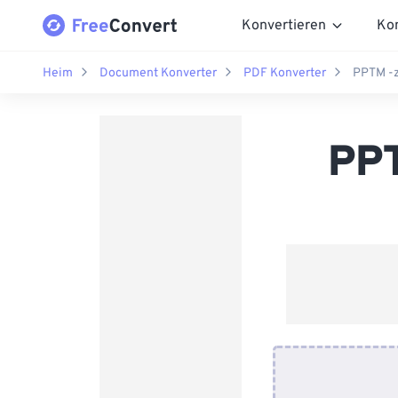
Konvertieren
Ko
Heim
Document Konverter
PDF Konverter
PPTM -z
PPT