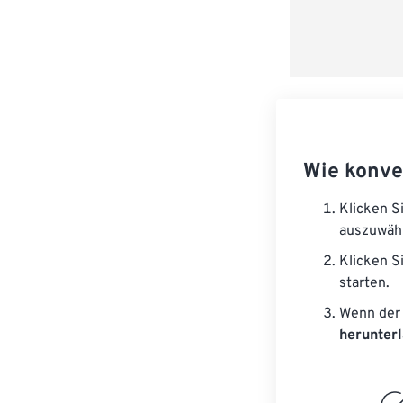
Wie konve
Klicken S
auszuwäh
Klicken S
starten.
Wenn der 
herunter