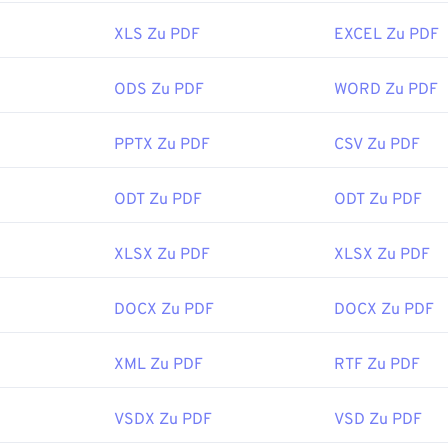
as überladenes Programm mit vielen Funktionen ist, die man vi
utzen möchte.
XLS Zu PDF
EXCEL Zu PDF
bbrowser, wie Chrome und Firefox, können PDFs automatisch 
benötigen Sie dafür ein Add-on oder eine Erweiterung, aber es
ODS Zu PDF
WORD Zu PDF
 Klicken auf einen PDF-Link im Internet automatisch ein PDF 
 benötigen, empfehle ich
SumatraPDF
oder
MuPDF.
Beide sind
PPTX Zu PDF
CSV Zu PDF
:
ISO
ODT Zu PDF
ODT Zu PDF
ichung:
15. Juni 1993
s:
XLSX Zu PDF
XLSX Zu PDF
ipedia.org/wiki/Portable_Document_Format
t.adobe.com/us/en/why-adobe/about-adobe-pdf.html
DOCX Zu PDF
DOCX Zu PDF
XML Zu PDF
RTF Zu PDF
VSDX Zu PDF
VSD Zu PDF