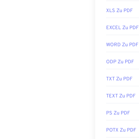
dass es ein etw
braucht oder n
XLS Zu PDF
Die meisten We
Möglicherweise 
EXCEL Zu PDF
wenn sich beim
Sie etwas mehr
WORD Zu PDF
Entwickelt von
ODP Zu PDF
Erstveröffentl
Nützliche Link
TXT Zu PDF
https://en.wik
https://acroba
TEXT Zu PDF
PS Zu PDF
POTX Zu PDF