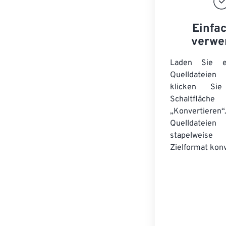
Einfa
verwe
Laden Sie ei
Quelldateie
klicken Si
Schaltfläche
„Konvertieren“
Quelldateien
stapelwei
Zielformat konv