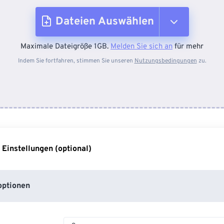
Dateien Auswählen
Maximale Dateigröße 1GB.
Melden Sie sich an
für mehr
Vom Gerät
Indem Sie fortfahren, stimmen Sie unseren
Nutzungsbedingungen
zu.
Von Dropbox
Von Google Drive
 Einstellungen (optional)
Von OneDrive
ptionen
Von URL