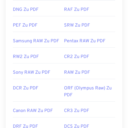
benötigen, empfehle ich
SumatraPDF
oder
MuPDF.
DNG Zu PDF
RAF Zu PDF
Beide sind kostenlos.
Entwickelt von:
ISO
PEF Zu PDF
SRW Zu PDF
Erstveröffentlichung:
15. Juni 1993
Nützliche Links:
Samsung RAW Zu PDF
Pentax RAW Zu PDF
https://en.wikipedia.org/wiki/Portable_Document_Form
RW2 Zu PDF
CR2 Zu PDF
https://acrobat.adobe.com/us/en/why-
adobe/about-adobe-pdf.html
Sony RAW Zu PDF
RAW Zu PDF
DCR Zu PDF
ORF (Olympus Raw) Zu
PDF
Canon RAW Zu PDF
CR3 Zu PDF
DRF Zu PDF
DCS Zu PDF