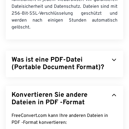
Dateisicherheit und Datenschutz. Dateien sind mit
256-Bit-SSL-Verschlüsselung geschützt und
werden nach einigen Stunden automatisch
gelöscht.
Was ist eine PDF-Datei
(Portable Document Format)?
Das Portable Document Format (PDF) ist ein
universelles Dateiformat, das sowohl Merkmale
Konvertieren Sie andere
von Textdokumenten als auch von Grafiken vereint
und damit zu den am häufigsten verwendeten
Dateien in PDF -Format
Dateitypen zählt. Der Grund für die große
Beliebtheit von PDF liegt darin, dass die
FreeConvert.com kann Ihre anderen Dateien in
ursprüngliche Dokumentformatierung erhalten
PDF -Format konvertieren: