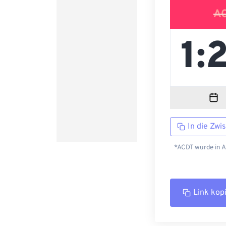
A
In die Zwi
*ACDT wurde in A
Link kop