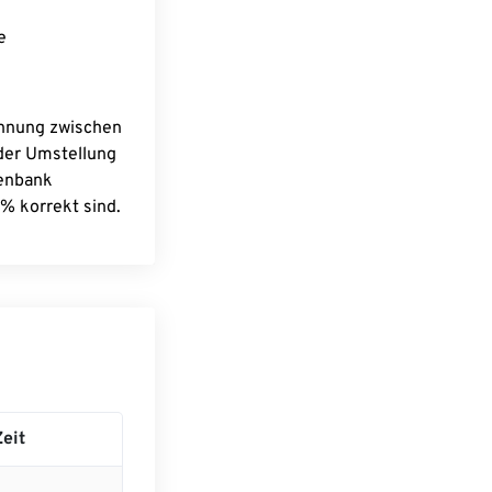
e
chnung zwischen
 der Umstellung
tenbank
% korrekt sind.
eit