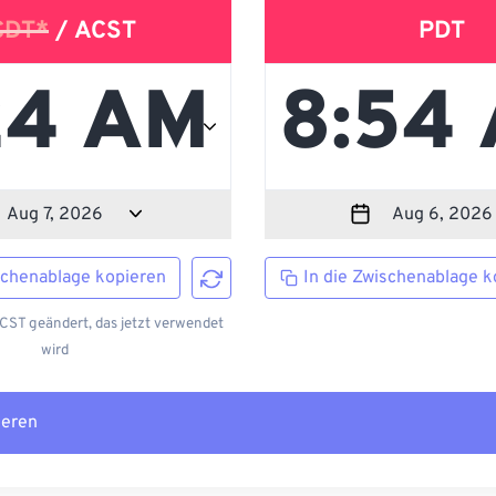
CDT*
/ ACST
PDT
schenablage kopieren
In die Zwischenablage k
CST geändert, das jetzt verwendet
wird
ieren