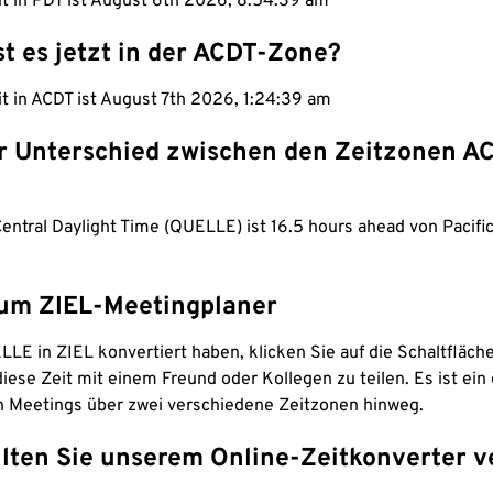
it in PDT ist August 6th 2026, 8:54:40 am
st es jetzt in der ACDT-Zone?
it in ACDT ist August 7th 2026, 1:24:40 am
er Unterschied zwischen den Zeitzonen A
Central Daylight Time (QUELLE) ist 16.5 hours ahead von Pacifi
um ZIEL-Meetingplaner
LE in ZIEL konvertiert haben, klicken Sie auf die Schaltfläch
iese Zeit mit einem Freund oder Kollegen zu teilen. Es ist ein 
n Meetings über zwei verschiedene Zeitzonen hinweg.
lten Sie unserem Online-Zeitkonverter v