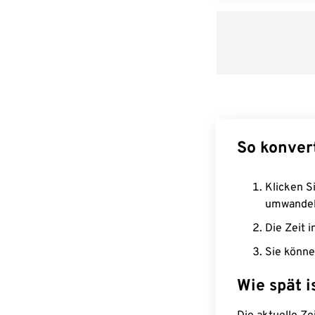
So konver
Klicken Si
umwandel
Die Zeit i
Sie könne
Wie spät i