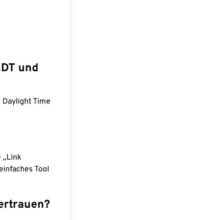
CDT und
c Daylight Time
e „Link
einfaches Tool
ertrauen?