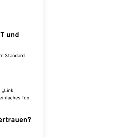
ST und
ern Standard
e „Link
einfaches Tool
ertrauen?