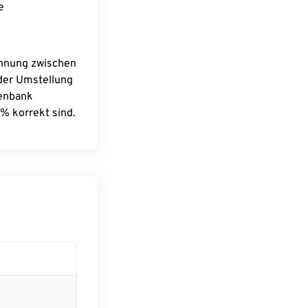
e
chnung zwischen
 der Umstellung
tenbank
% korrekt sind.