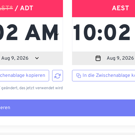
AST*
/ ADT
AEST
schenablage kopieren
In die Zwischenablage k
 geändert, das jetzt verwendet wird
ieren