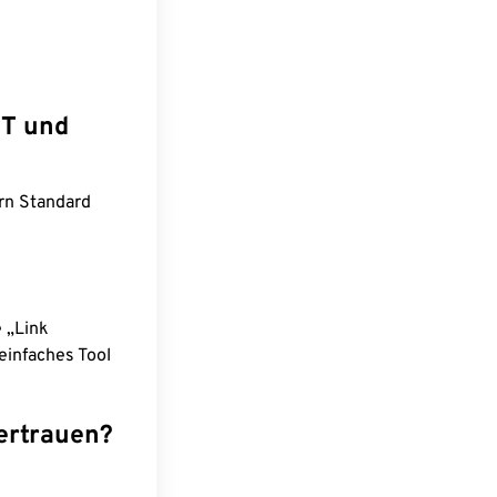
ST und
ern Standard
e „Link
einfaches Tool
ertrauen?