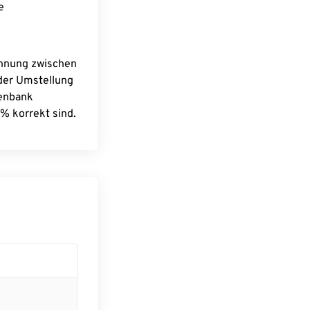
e
chnung zwischen
 der Umstellung
tenbank
% korrekt sind.