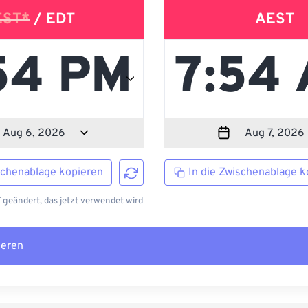
EST*
/ EDT
AEST
schenablage kopieren
In die Zwischenablage k
 geändert, das jetzt verwendet wird
ieren