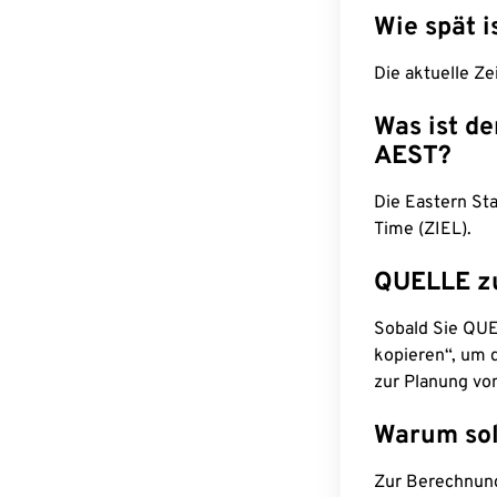
Wie spät i
Die aktuelle Ze
Was ist d
AEST?
Die Eastern St
Time (ZIEL).
QUELLE z
Sobald Sie QUEL
kopieren“, um d
zur Planung vo
Warum sol
Zur Berechnun