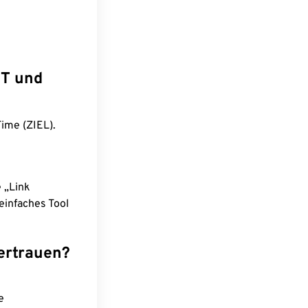
ST und
Time (ZIEL).
e „Link
einfaches Tool
ertrauen?
e