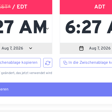
EST*
/ EDT
ADT
schenablage kopieren
In die Zwischenablage k
 geändert, das jetzt verwendet wird
ieren