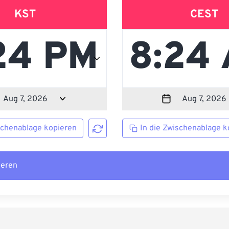
KST
CEST
schenablage kopieren
In die Zwischenablage k
ieren