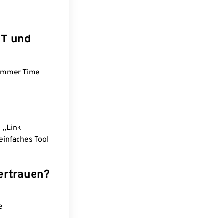
ST und
Summer Time
e „Link
einfaches Tool
ertrauen?
e