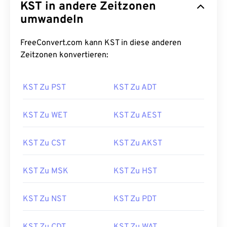
KST in andere Zeitzonen
umwandeln
FreeConvert.com kann KST in diese anderen
Zeitzonen konvertieren:
KST Zu PST
KST Zu ADT
KST Zu WET
KST Zu AEST
KST Zu CST
KST Zu AKST
KST Zu MSK
KST Zu HST
KST Zu NST
KST Zu PDT