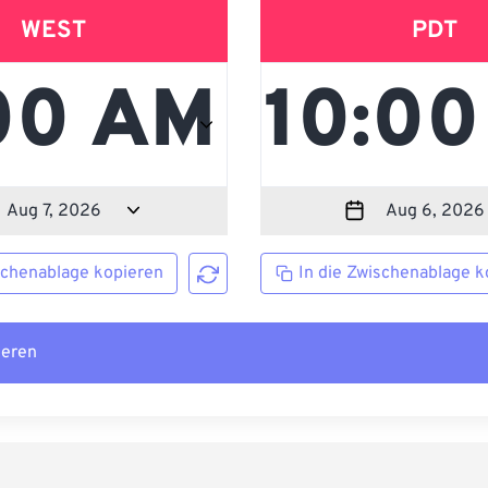
WEST
PDT
schenablage kopieren
In die Zwischenablage k
ieren