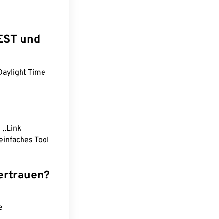
WEST und
Daylight Time
e „Link
einfaches Tool
ertrauen?
e