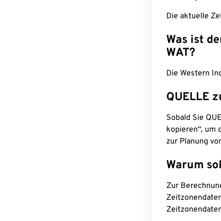
Die aktuelle Ze
Was ist d
WAT?
Die Western In
QUELLE z
Sobald Sie QUEL
kopieren“, um d
zur Planung vo
Warum sol
Zur Berechnun
Zeitzonendaten
Zeitzonendaten