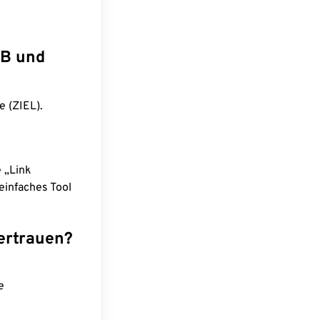
IB und
e (ZIEL).
e „Link
einfaches Tool
ertrauen?
e