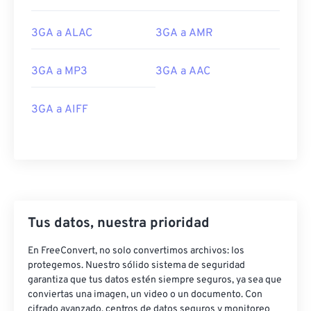
Enlaces útiles:
3GA a ALAC
3GA a AMR
https://en.wikipedia.org/wiki/Adaptive_Multi-
Rate_audio_codec
3GA a MP3
3GA a AAC
https://download.cnet.com/s/3ga-player/
3GA a AIFF
Tus datos, nuestra prioridad
En FreeConvert, no solo convertimos archivos: los
protegemos. Nuestro sólido sistema de seguridad
garantiza que tus datos estén siempre seguros, ya sea que
conviertas una imagen, un video o un documento. Con
cifrado avanzado, centros de datos seguros y monitoreo