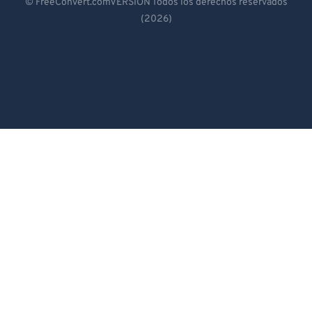
© FreeConvert.comVERSIÓN Todos los derechos reservados
(2026)
Español
Français
Português
Italiano
Dutch
日本語
简体中文
繁體中文
한국어
Svenska
Türkçe