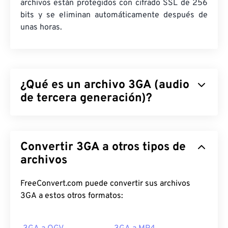
archivos están protegidos con cifrado SSL de 256
bits y se eliminan automáticamente después de
unas horas.
¿Qué es un archivo 3GA (audio
de tercera generación)?
El formato de archivo de audio de tercera
generación (3GA) es la parte del flujo de audio de
Convertir 3GA a otros tipos de
un contenedor multimedia 3GPP y está diseñado
para redes móviles 3G
archivos
del Sistema Universal de
Telecomunicaciones Móviles (UMTS)
. Debido a que
los archivos 3GA están muy comprimidos y se
FreeConvert.com puede convertir sus archivos
centran en señales de banda estrecha, no son
3GA a estos otros formatos:
adecuados para archivos de música.