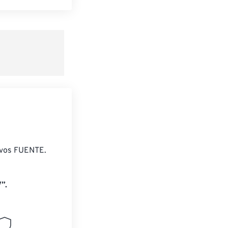
 preestablecido
lecido
ivos FUENTE.
”.