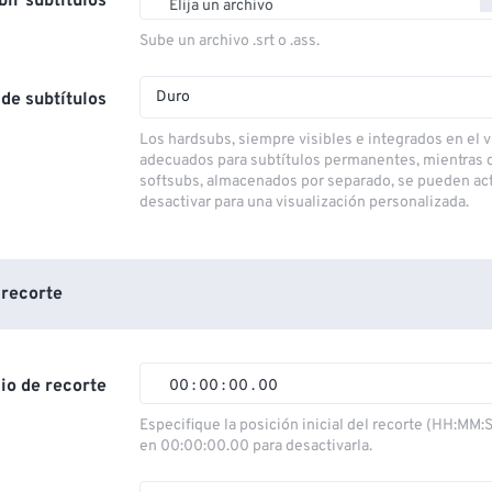
bir subtítulos
Elija un archivo
Sube un archivo .srt o .ass.
Duro
de subtítulos
Los hardsubs, siempre visibles e integrados en el v
adecuados para subtítulos permanentes, mientras 
softsubs, almacenados por separado, se pueden act
desactivar para una visualización personalizada.
 recorte
cio de recorte
00
:
00
:
00
.
00
00
00
00
00
Especifique la posición inicial del recorte (HH:MM:
en 00:00:00.00 para desactivarla.
01
01
01
01