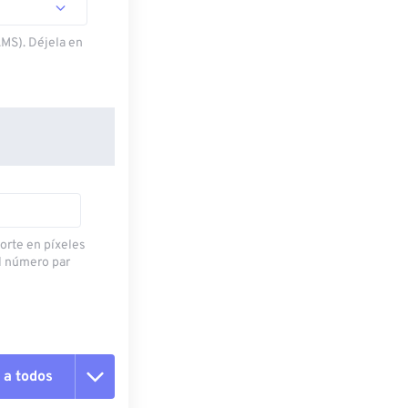
.MS). Déjela en
corte en píxeles
l número par
 a todos
pciones