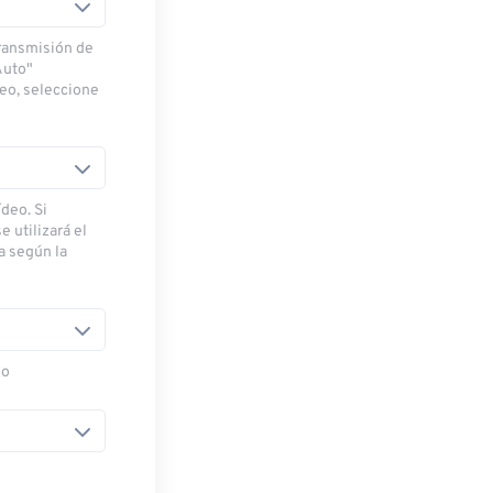
transmisión de
Auto"
deo, seleccione
deo. Si
e utilizará el
ra según la
eo