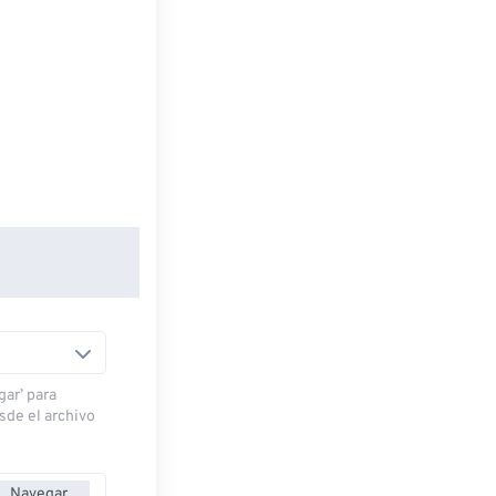
gar’ para
esde el archivo
Navegar