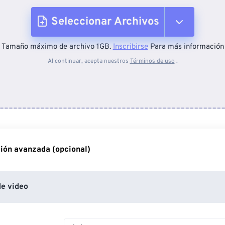
Seleccionar Archivos
Tamaño máximo de archivo 1GB.
Inscribirse
Para más información
Desde el dispositivo
Al continuar, acepta nuestros
Términos de uso
.
Desde Dropbox
Desde Google Drive
ión avanzada (opcional)
Desde OneDrive
e video
Desde URL