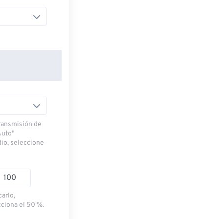
transmisión de
Auto"
dio, seleccione
carlo,
cciona el 50 %.