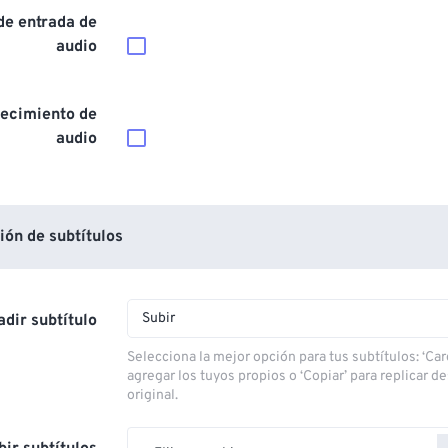
de entrada de
audio
ecimiento de
audio
ón de subtítulos
Subir
dir subtítulo
Selecciona la mejor opción para tus subtítulos: ‘Car
agregar los tuyos propios o ‘Copiar’ para replicar d
original.