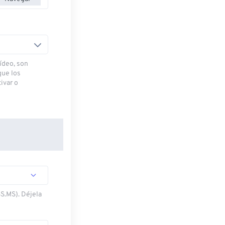
ídeo, son
que los
ivar o
SS.MS). Déjela