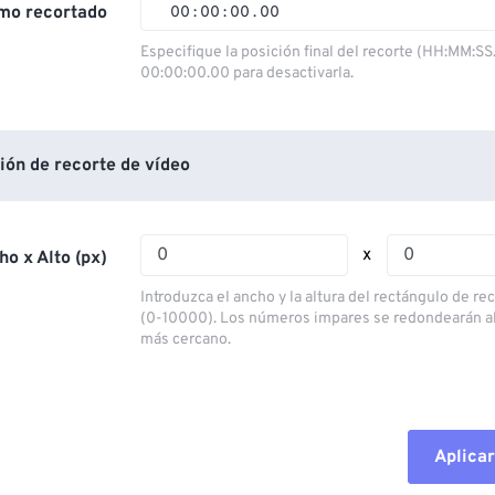
02
02
02
02
mo recortado
00
:
00
:
00
.
00
03
03
03
03
00
00
00
00
Especifique la posición final del recorte (HH:MM:SS
00:00:00.00 para desactivarla.
04
04
04
04
01
01
01
01
05
05
05
05
02
02
02
02
06
06
06
06
03
03
03
03
ión de recorte de vídeo
07
07
07
07
04
04
04
04
08
08
08
08
05
05
05
05
x
ho x Alto (px)
09
09
09
09
06
06
06
06
Introduzca el ancho y la altura del rectángulo de re
10
10
10
10
07
07
07
07
(0-10000). Los números impares se redondearán a
más cercano.
11
11
11
11
08
08
08
08
12
12
12
12
09
09
09
09
13
13
13
13
10
10
10
10
Aplicar
14
14
14
14
Restablecer todas las o
11
11
11
11