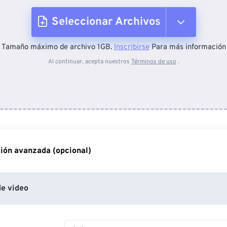
Seleccionar Archivos
Tamaño máximo de archivo 1GB.
Inscribirse
Para más información
Desde el dispositivo
Al continuar, acepta nuestros
Términos de uso
.
Desde Dropbox
Desde Google Drive
ión avanzada (opcional)
Desde OneDrive
e video
Desde URL