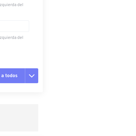
izquierda del
izquierda del
 a todos
pciones
 preestablecido
lecido