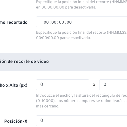
00
00
00
00
Especifique la posición inicial del recorte (HH:MM:
en 00:00:00.00 para desactivarla.
01
01
01
01
02
02
02
02
mo recortado
00
:
00
:
00
.
00
03
03
03
03
00
00
00
00
Especifique la posición final del recorte (HH:MM:SS
00:00:00.00 para desactivarla.
04
04
04
04
01
01
01
01
05
05
05
05
02
02
02
02
06
06
06
06
03
03
03
03
ión de recorte de vídeo
07
07
07
07
04
04
04
04
08
08
08
08
05
05
05
05
x
ho x Alto (px)
09
09
09
09
06
06
06
06
Introduzca el ancho y la altura del rectángulo de re
10
10
10
10
07
07
07
07
(0-10000). Los números impares se redondearán a
más cercano.
11
11
11
11
08
08
08
08
12
12
12
12
09
09
09
09
Posición-X