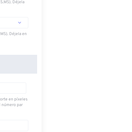
SS.MS). Déjela
.MS). Déjela en
corte en píxeles
l número par