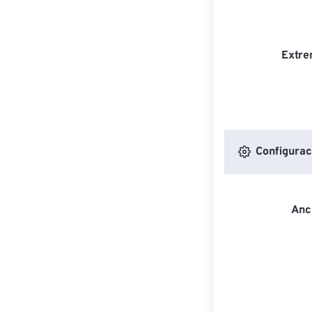
Extre
Configurac
Anc