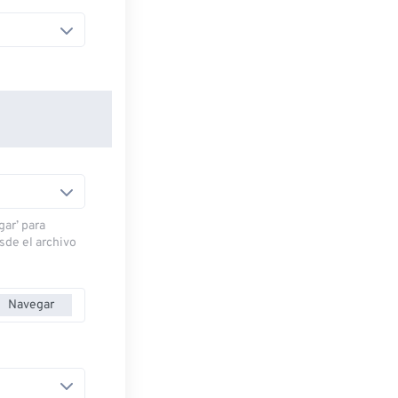
gar’ para
esde el archivo
Navegar