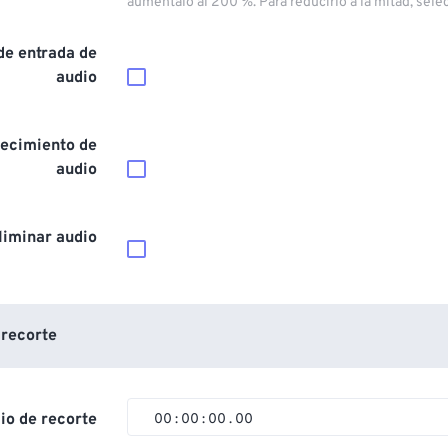
auméntalo al 200 %. Para reducirlo a la mitad, sele
de entrada de
audio
ecimiento de
audio
liminar audio
 recorte
cio de recorte
00
:
00
:
00
.
00