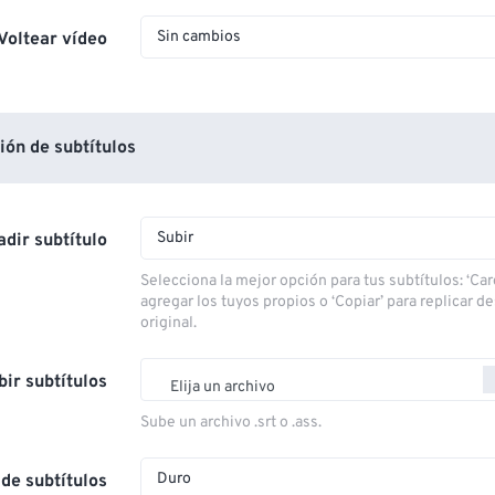
Sin cambios
Voltear vídeo
ón de subtítulos
Subir
dir subtítulo
Selecciona la mejor opción para tus subtítulos: ‘Car
agregar los tuyos propios o ‘Copiar’ para replicar d
original.
bir subtítulos
Elija un archivo
Sube un archivo .srt o .ass.
Duro
de subtítulos