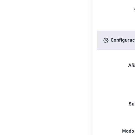
Configuraci
Aña
Su
Modo 