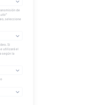
transmisión de
Auto"
deo, seleccione
deo. Si
e utilizará el
ra según la
eo