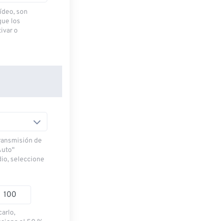
ídeo, son
que los
ivar o
transmisión de
Auto"
dio, seleccione
carlo,