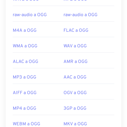
https://xiph.org/vorbis/
raw-audio a OGG
raw-audio a OGG
M4A a OGG
FLAC a OGG
WMA a OGG
WAV a OGG
ALAC a OGG
AMR a OGG
MP3 a OGG
AAC a OGG
AIFF a OGG
OGV a OGG
MP4 a OGG
3GP a OGG
WEBM a OGG
MKV a OGG