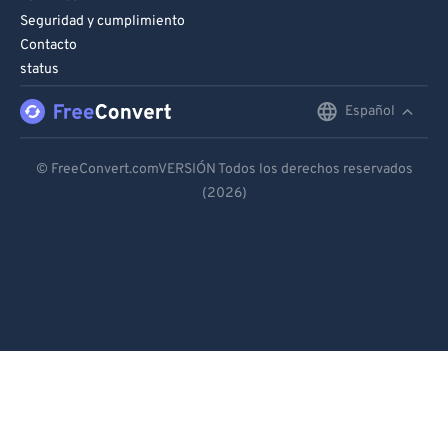
Seguridad y cumplimiento
Contacto
status
Español
English
Deutsch
© FreeConvert.comVERSIÓN Todos los derechos reservados
(2026)
Español
Français
Português
Italiano
Dutch
日本語
简体中文