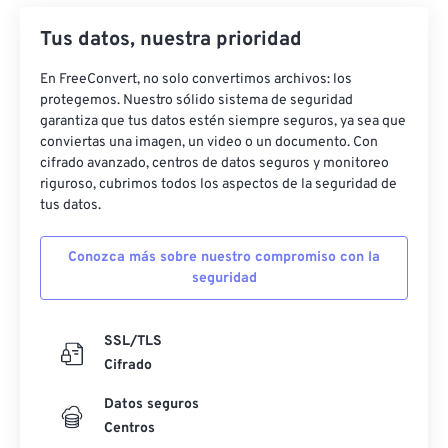
27
27
27
27
27
27
Tus datos, nuestra prioridad
28
28
28
28
28
28
En FreeConvert, no solo convertimos archivos: los
29
29
29
29
29
29
protegemos. Nuestro sólido sistema de seguridad
30
30
30
30
30
30
garantiza que tus datos estén siempre seguros, ya sea que
conviertas una imagen, un video o un documento. Con
31
31
31
31
31
31
cifrado avanzado, centros de datos seguros y monitoreo
32
32
32
32
32
32
riguroso, cubrimos todos los aspectos de la seguridad de
tus datos.
33
33
33
33
33
33
34
34
34
34
34
34
Conozca más sobre nuestro compromiso con la
seguridad
35
35
35
35
35
35
36
36
36
36
36
36
SSL/TLS
37
37
37
37
37
37
Cifrado
38
38
38
38
38
38
Datos seguros
39
39
39
39
39
39
Centros