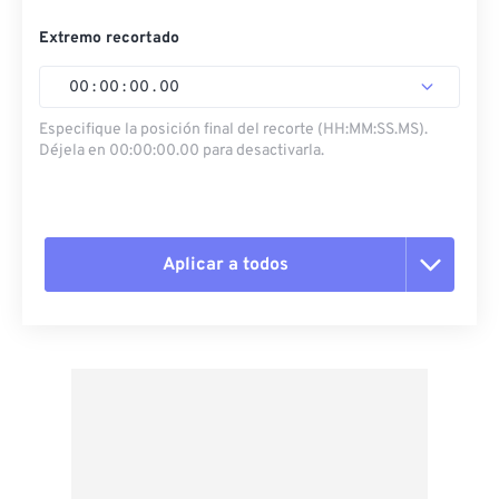
Extremo recortado
00
:
00
:
00
.
00
Especifique la posición final del recorte (HH:MM:SS.MS).
Déjela en 00:00:00.00 para desactivarla.
Aplicar a todos
Restablecer todas las opciones
Aplicar desde el ajuste preestablecido
Guardar como preestablecido