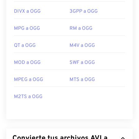
DIVX a OGG
3GPP a OGG
MPG a OGG
RM a OGG
QT a OGG
M4V a OGG
MOD a OGG
SWF a OGG
MPEG a OGG
MTS a OGG
M2TS a OGG
Convierte tus archivos AVI a