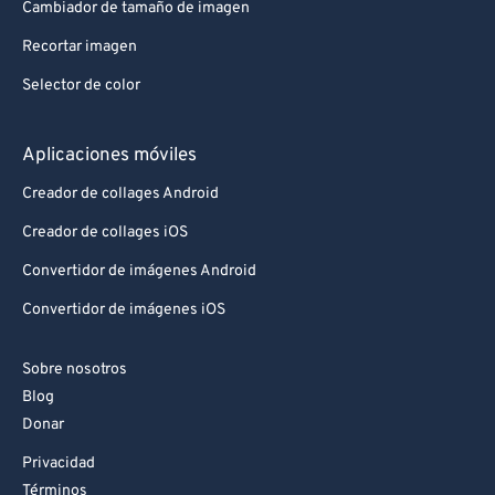
Cambiador de tamaño de imagen
93
93
Recortar imagen
94
94
Selector de color
95
95
96
96
Aplicaciones móviles
97
97
Creador de collages Android
98
98
Creador de collages iOS
99
99
Convertidor de imágenes Android
Convertidor de imágenes iOS
Sobre nosotros
Blog
Donar
Privacidad
Términos