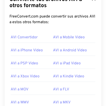
otros formatos
FreeConvert.com puede convertir sus archivos AVI
a estos otros formatos:
AVI Convertidor
AVI a Mobile Video
AVI a iPhone Video
AVI a Android Video
AVI a PSP Video
AVI a iPad Video
AVI a Xbox Video
AVI a Kindle Video
00
00
00
00
00
00
00
00
AVI a MOV
AVI a FLV
AVI a WMV
AVI a MKV
00
00
00
00
00
00
00
00