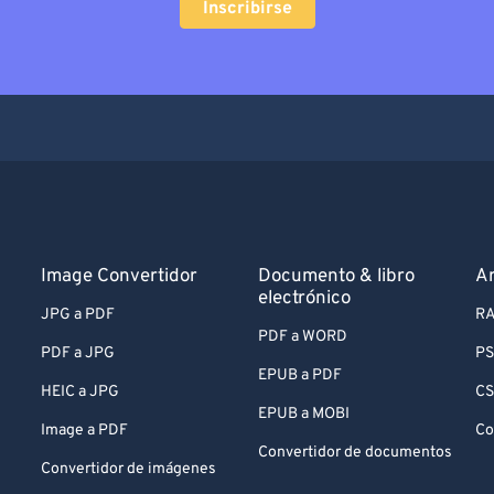
Inscribirse
Image Convertidor
Documento & libro
Ar
electrónico
JPG a PDF
RA
PDF a WORD
PDF a JPG
PS
EPUB a PDF
HEIC a JPG
CS
EPUB a MOBI
Image a PDF
Co
Convertidor de documentos
Convertidor de imágenes