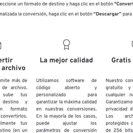
eccione un formato de destino y haga clic en el botón
"Convert
nalizada la conversión, haga clic en el botón
“Descargar”
para 
rtir
La mejor calidad
Gratis
 archivo
dmite más de
Utilizamos software de
Nuestro co
de archivo.
código abierto y
gratuito 
e sube tus
personalizado para
cualquier 
 destino y
garantizar la máxima calidad
Garantizamos
un formato
en nuestras conversiones.
privacidad d
onvertirlos.
En la mayoría de los casos,
Los arch
ilmente tus
puede ajustar los
protegidos 
stino (en un
parámetros de conversión
de 256 bits