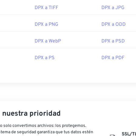
DPX a TIFF
DPX a JPG
edeterminado para abrir archivos DPX es
XnView MP
, gratuito 
a. También puedes convertir
archivos DPX a formato JPG
.
DPX a PNG
DPX a ODD
nativo que puedes probar es
Pdplayer
.
or:
SMPTE
DPX a WebP
DPX a PSD
icial:
18 de febrero de 1994
DPX a PS
DPX a PDF
, nuestra prioridad
o solo convertimos archivos: los protegemos.
stema de seguridad garantiza que tus datos estén
SSL/T