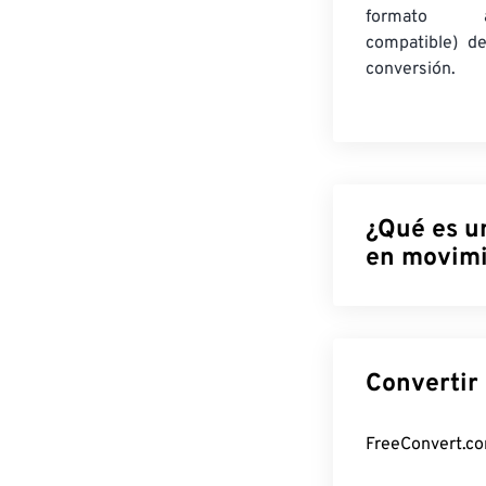
formato am
compatible) d
conversión.
¿Qué es u
en movimi
El Intercambio
Ingenieros de 
basado en mapa
rasterizada de
película a una c
¿Cómo abr