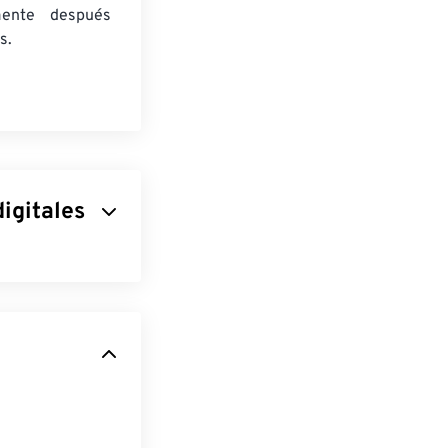
mente después
s.
igitales
 Sociedad de
ivo común
e imagen
mágenes de