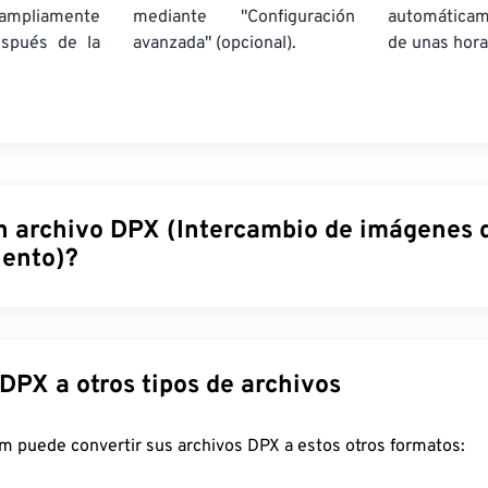
pliamente
mediante "Configuración
automática
espués de la
avanzada" (opcional).
de unas hora
n archivo DPX (Intercambio de imágenes d
ento)?
 Digital de Imágenes en Movimiento (DPX) es un
estándar
de la
Cine y Televisión (SMPTE)
que consiste en un formato de arch
s de bits para almacenar imágenes fijas. DPX es un
formato d
Convertir DPX a otros tipos de archivos
 Kodak
ligeramente modificado que se utiliza para transferir i
onfiguración digital sin pérdida de calidad.
FreeConvert.com puede convertir sus archivos DPX a estos otros formatos:
ir un archivo DPX?