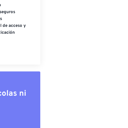
o
seguros
s
l de acceso y
icación
olas ni