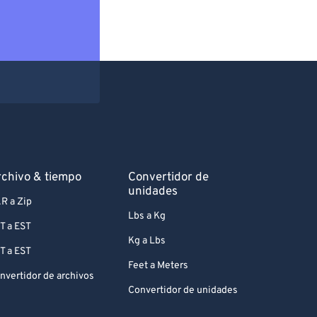
chivo & tiempo
Convertidor de
unidades
R a Zip
Lbs a Kg
T a EST
Kg a Lbs
T a EST
Feet a Meters
nvertidor de archivos
Convertidor de unidades