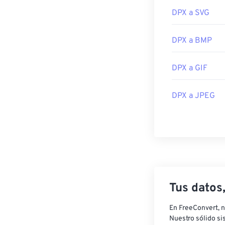
DPX a SVG
El programa pr
multiplataform
DPX a BMP
Un visor alter
Desarrollado p
DPX a GIF
Lanzamiento in
DPX a JPEG
Tus datos
En FreeConvert, n
Nuestro sólido si