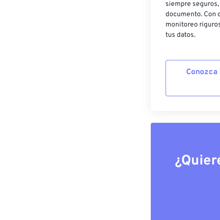
siempre seguros, 
documento. Con c
monitoreo riguros
tus datos.
Conozca 
¿Quier