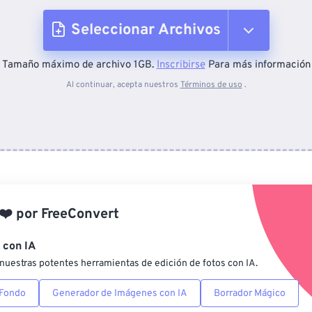
Seleccionar Archivos
Tamaño máximo de archivo 1GB.
Inscribirse
Para más información
Desde el dispositivo
Al continuar, acepta nuestros
Términos de uso
.
Desde Dropbox
Desde Google Drive
❤️
por
FreeConvert
Desde OneDrive
 con IA
nuestras potentes herramientas de edición de fotos con IA.
Desde URL
 Fondo
Generador de Imágenes con IA
Borrador Mágico