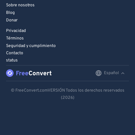
Sobre nosotros
Blog
Donar
Privacidad
Términos
Seguridad y cumplimiento
Contacto
status
Español
English
Deutsch
© FreeConvert.comVERSIÓN Todos los derechos reservados
(2026)
Español
Français
Português