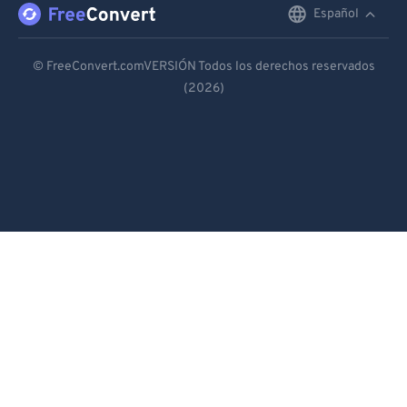
Español
English
Deutsch
© FreeConvert.comVERSIÓN Todos los derechos reservados
(2026)
Español
Français
Português
Italiano
Dutch
日本語
简体中文
繁體中文
한국어