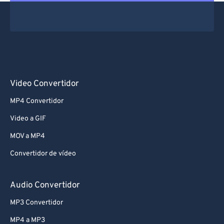
72
72
73
73
74
74
75
75
76
76
Video Convertidor
77
77
MP4 Convertidor
78
78
Video a GIF
79
79
MOV a MP4
80
80
Convertidor de vídeo
81
81
82
82
Audio Convertidor
83
83
MP3 Convertidor
84
84
MP4 a MP3