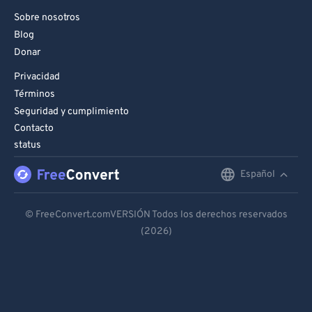
Sobre nosotros
Blog
Donar
Privacidad
Términos
Seguridad y cumplimiento
Contacto
status
Español
English
Deutsch
© FreeConvert.comVERSIÓN Todos los derechos reservados
(2026)
Español
Français
Português