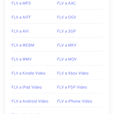
19
19
19
19
19
19
19
19
FLV a MP3
FLV a AAC
20
20
20
20
20
20
20
20
FLV a AIFF
FLV a OGV
21
21
21
21
21
21
21
21
22
22
22
22
22
22
22
22
FLV a AVI
FLV a 3GP
23
23
23
23
23
23
23
23
24
24
24
24
24
24
FLV a WEBM
FLV a MKV
25
25
25
25
25
25
FLV a WMV
FLV a MOV
26
26
26
26
26
26
27
27
27
27
27
27
FLV a Kindle Video
FLV a Xbox Video
28
28
28
28
28
28
FLV a iPad Video
FLV a PSP Video
29
29
29
29
29
29
30
30
30
30
30
30
FLV a Android Video
FLV a iPhone Video
31
31
31
31
31
31