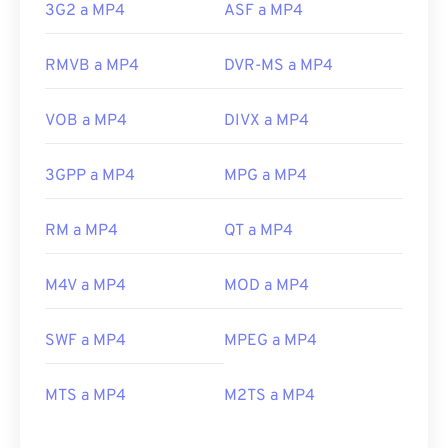
3G2 a MP4
ASF a MP4
RMVB a MP4
DVR-MS a MP4
VOB a MP4
DIVX a MP4
3GPP a MP4
MPG a MP4
00
00
00
00
00
00
00
00
RM a MP4
QT a MP4
00
00
00
00
00
00
00
00
M4V a MP4
MOD a MP4
01
01
01
01
01
01
01
01
02
02
02
02
02
02
02
02
SWF a MP4
MPEG a MP4
03
03
03
03
03
03
03
03
04
04
04
04
04
04
04
04
MTS a MP4
M2TS a MP4
05
05
05
05
05
05
05
05