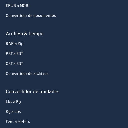
98
98
EPUB a MOBI
99
99
Convertidor de documentos
Archivo & tiempo
RAR a Zip
PST a EST
CST a EST
Convertidor de archivos
Convertidor de unidades
Lbs a Kg
Kg a Lbs
Feet a Meters