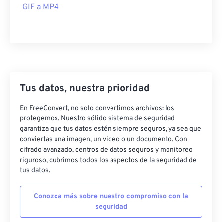
GIF a MP4
46
46
46
46
46
46
47
47
47
47
47
47
48
48
48
48
48
48
49
49
49
49
49
49
50
50
50
50
50
50
Tus datos, nuestra prioridad
51
51
51
51
51
51
En FreeConvert, no solo convertimos archivos: los
52
52
52
52
52
52
protegemos. Nuestro sólido sistema de seguridad
garantiza que tus datos estén siempre seguros, ya sea que
53
53
53
53
53
53
conviertas una imagen, un video o un documento. Con
54
54
54
54
54
54
cifrado avanzado, centros de datos seguros y monitoreo
riguroso, cubrimos todos los aspectos de la seguridad de
55
55
55
55
55
55
tus datos.
56
56
56
56
56
56
Conozca más sobre nuestro compromiso con la
57
57
57
57
57
57
seguridad
58
58
58
58
58
58