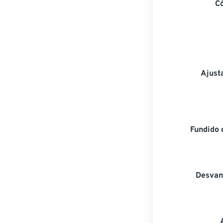
C
Ajust
Fundido 
Desvan