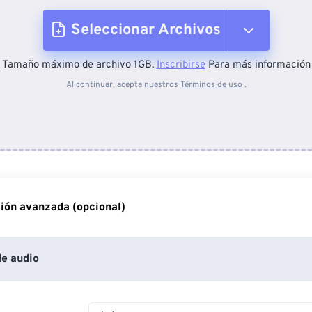
Seleccionar Archivos
Tamaño máximo de archivo 1GB.
Inscribirse
Para más información
Desde el dispositivo
Al continuar, acepta nuestros
Términos de uso
.
Desde Dropbox
Desde Google Drive
ión avanzada (opcional)
Desde OneDrive
e audio
Desde URL