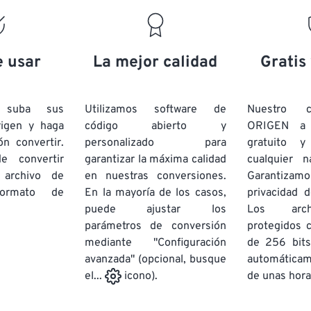
19
19
19
19
16
16
16
16
20
20
20
20
17
17
17
17
21
21
21
21
18
18
18
18
e usar
La mejor calidad
Gratis
22
22
22
22
19
19
19
19
23
23
23
23
20
20
20
20
e suba sus
Utilizamos software de
Nuestro c
24
24
24
rigen y haga
código abierto y
ORIGEN a
21
21
21
21
ón convertir.
personalizado para
gratuito 
25
25
25
22
22
22
22
e convertir
garantizar la máxima calidad
cualquier 
26
26
26
 archivo de
en nuestras conversiones.
23
23
23
23
Garantizamos
rmato de
En la mayoría de los casos,
privacidad d
27
27
27
24
24
24
puede ajustar los
Los arch
28
28
28
25
25
25
parámetros de conversión
protegidos 
mediante "Configuración
29
29
29
de 256 bits
26
26
26
avanzada" (opcional, busque
automática
30
30
30
27
27
27
de unas hora
el...
icono).
31
31
31
28
28
28