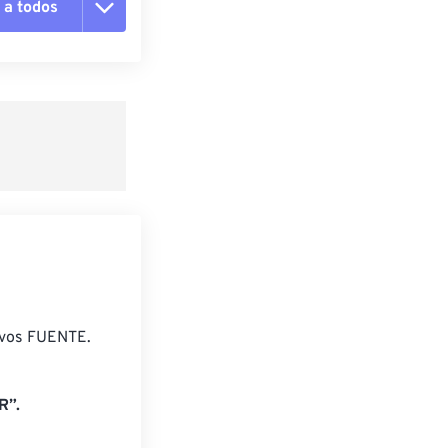
 a todos
pciones
 preestablecido
lecido
ivos FUENTE.
R”.