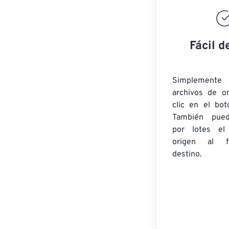
Fácil d
Simplement
archivos de o
clic en el bot
También pued
por lotes
el
origen
al fo
destino.