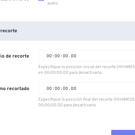
audio
 recorte
cio de recorte
00
:
00
:
00
.
00
Especifique la posición inicial del recorte (HH:MM:
en 00:00:00.00 para desactivarla.
00
00
00
00
01
01
01
01
mo recortado
00
:
00
:
00
.
00
02
02
02
02
Especifique la posición final del recorte (HH:MM:SS
00:00:00.00 para desactivarla.
03
03
03
03
00
00
00
00
04
04
04
04
01
01
01
01
05
05
05
05
02
02
02
02