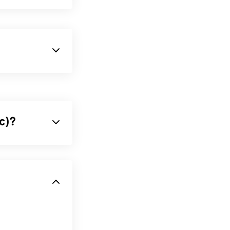
un formato
principalmente
a
códecs
para
6-12:2008
,
c)?
a ventaja de
 que se utiliza
les de banda
itualmente en
el
e Creative
iores. FLV no
uctos que no