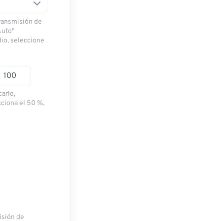
transmisión de
Auto"
dio, seleccione
carlo,
cciona el 50 %.
misión de