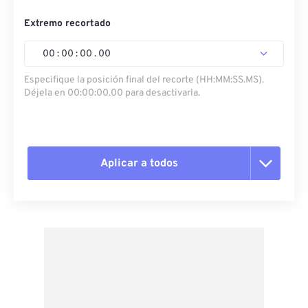
Extremo recortado
00
:
00
:
00
.
00
Especifique la posición final del recorte (HH:MM:SS.MS).
Déjela en 00:00:00.00 para desactivarla.
Aplicar a todos
Restablecer todas las opciones
Aplicar desde el ajuste preestablecido
Guardar como preestablecido