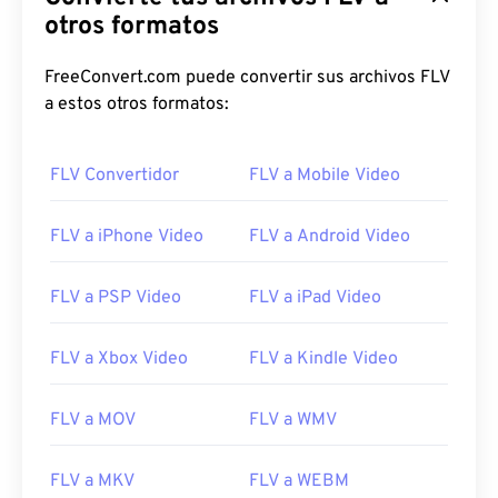
otros formatos
FreeConvert.com puede convertir sus archivos FLV
a estos otros formatos:
FLV Convertidor
FLV a Mobile Video
FLV a iPhone Video
FLV a Android Video
FLV a PSP Video
FLV a iPad Video
FLV a Xbox Video
FLV a Kindle Video
00
00
00
00
00
00
00
00
FLV a MOV
FLV a WMV
FLV a MKV
FLV a WEBM
00
00
00
00
00
00
00
00