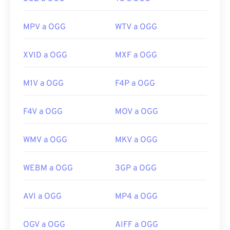
https://xiph.org/vorbis/
MPV a OGG
WTV a OGG
XVID a OGG
MXF a OGG
M1V a OGG
F4P a OGG
F4V a OGG
MOV a OGG
WMV a OGG
MKV a OGG
WEBM a OGG
3GP a OGG
AVI a OGG
MP4 a OGG
OGV a OGG
AIFF a OGG