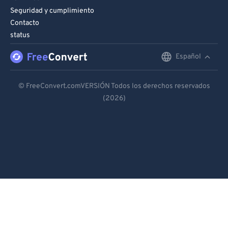
Seguridad y cumplimiento
Contacto
status
Español
English
Deutsch
© FreeConvert.comVERSIÓN Todos los derechos reservados
(2026)
Español
Français
Português
Italiano
Dutch
日本語
简体中文