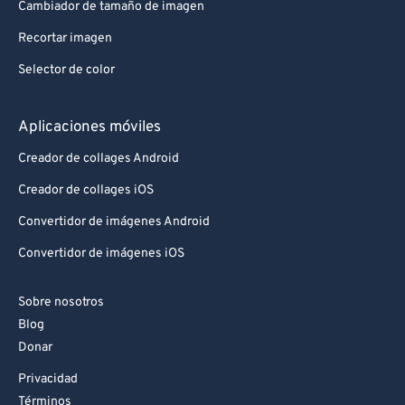
Cambiador de tamaño de imagen
93
93
Recortar imagen
94
94
Selector de color
95
95
96
96
Aplicaciones móviles
97
97
Creador de collages Android
98
98
Creador de collages iOS
99
99
Convertidor de imágenes Android
Convertidor de imágenes iOS
Sobre nosotros
Blog
Donar
Privacidad
Términos