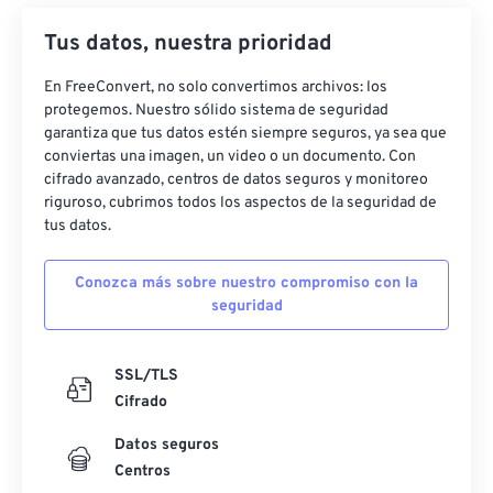
27
27
27
27
27
27
Tus datos, nuestra prioridad
28
28
28
28
28
28
En FreeConvert, no solo convertimos archivos: los
29
29
29
29
29
29
protegemos. Nuestro sólido sistema de seguridad
30
30
30
30
30
30
garantiza que tus datos estén siempre seguros, ya sea que
conviertas una imagen, un video o un documento. Con
31
31
31
31
31
31
cifrado avanzado, centros de datos seguros y monitoreo
32
32
32
32
32
32
riguroso, cubrimos todos los aspectos de la seguridad de
tus datos.
33
33
33
33
33
33
34
34
34
34
34
34
Conozca más sobre nuestro compromiso con la
seguridad
35
35
35
35
35
35
36
36
36
36
36
36
SSL/TLS
37
37
37
37
37
37
Cifrado
38
38
38
38
38
38
Datos seguros
39
39
39
39
39
39
Centros