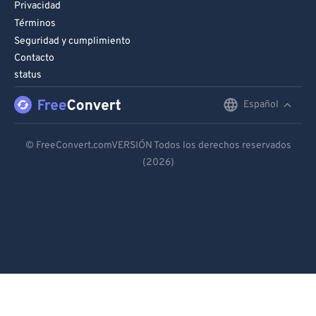
Privacidad
Términos
Seguridad y cumplimiento
Contacto
status
Español
English
Deutsch
© FreeConvert.comVERSIÓN Todos los derechos reservados
(2026)
Español
Français
Português
Italiano
Dutch
日本語