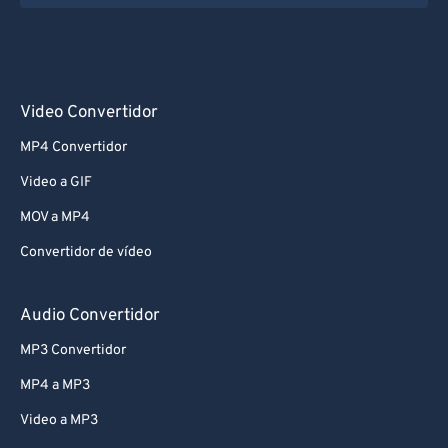
73
73
74
74
75
75
Video Convertidor
76
76
MP4 Convertidor
77
77
Video a GIF
78
78
MOV a MP4
79
79
Convertidor de vídeo
80
80
81
81
Audio Convertidor
82
82
MP3 Convertidor
83
83
MP4 a MP3
84
84
Video a MP3
85
85