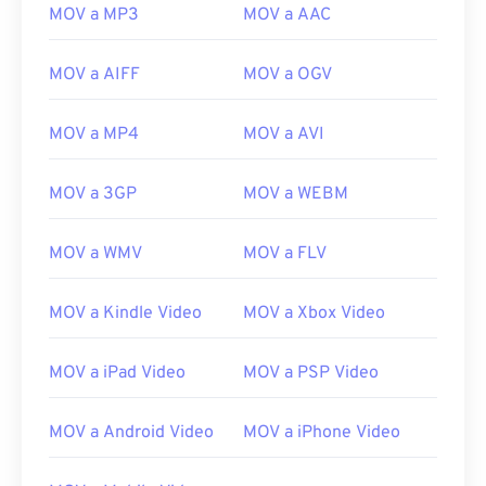
20
20
20
20
20
20
20
20
MOV a MP3
MOV a AAC
21
21
21
21
21
21
21
21
MOV a AIFF
MOV a OGV
22
22
22
22
22
22
22
22
23
23
23
23
23
23
23
23
MOV a MP4
MOV a AVI
24
24
24
24
24
24
25
25
25
25
25
25
MOV a 3GP
MOV a WEBM
26
26
26
26
26
26
MOV a WMV
MOV a FLV
27
27
27
27
27
27
28
28
28
28
28
28
MOV a Kindle Video
MOV a Xbox Video
29
29
29
29
29
29
MOV a iPad Video
MOV a PSP Video
30
30
30
30
30
30
31
31
31
31
31
31
MOV a Android Video
MOV a iPhone Video
32
32
32
32
32
32