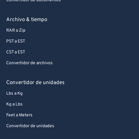
Convertidor de documentos
99
99
Archivo & tiempo
RAR a Zip
PST a EST
CST a EST
Convertidor de archivos
Convertidor de unidades
Lbs a Kg
Kg a Lbs
Feet a Meters
Convertidor de unidades