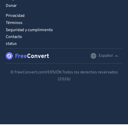
Donar
Privacidad
Términos
Seguridad y cumplimiento
Contacto
status
Español
English
Deutsch
© FreeConvert.comVERSIÓN Todos los derechos reservados
(2026)
Español
Français
Português
Italiano
Dutch