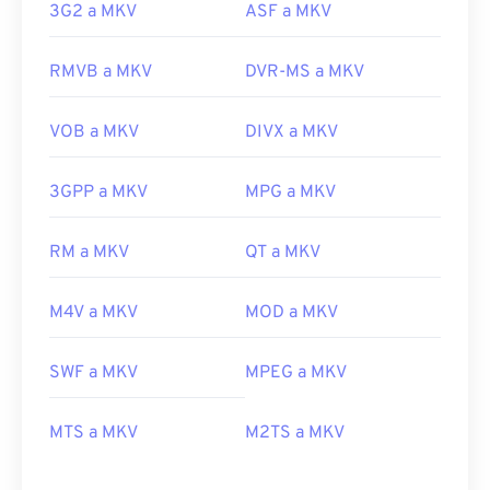
3G2 a MKV
ASF a MKV
RMVB a MKV
DVR-MS a MKV
VOB a MKV
DIVX a MKV
00
00
00
00
00
00
00
00
3GPP a MKV
MPG a MKV
00
00
00
00
00
00
00
00
RM a MKV
QT a MKV
01
01
01
01
01
01
01
01
M4V a MKV
MOD a MKV
02
02
02
02
02
02
02
02
03
03
03
03
03
03
03
03
SWF a MKV
MPEG a MKV
04
04
04
04
04
04
04
04
05
05
05
05
05
05
05
05
MTS a MKV
M2TS a MKV
06
06
06
06
06
06
06
06