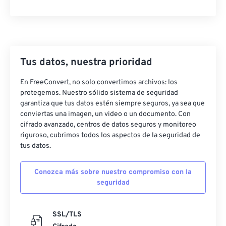
47
47
47
47
47
47
48
48
48
48
48
48
49
49
49
49
49
49
Tus datos, nuestra prioridad
50
50
50
50
50
50
En FreeConvert, no solo convertimos archivos: los
51
51
51
51
51
51
protegemos. Nuestro sólido sistema de seguridad
52
52
52
52
52
52
garantiza que tus datos estén siempre seguros, ya sea que
conviertas una imagen, un video o un documento. Con
53
53
53
53
53
53
cifrado avanzado, centros de datos seguros y monitoreo
54
54
54
54
54
54
riguroso, cubrimos todos los aspectos de la seguridad de
tus datos.
55
55
55
55
55
55
56
56
56
56
56
56
Conozca más sobre nuestro compromiso con la
seguridad
57
57
57
57
57
57
58
58
58
58
58
58
SSL/TLS
59
59
59
59
59
59