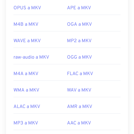
Desarrollado por:
Apple Inc.
bastante grande. Por lo tanto, otra opción para
OPUS a MKV
APE a MKV
Lanzamiento inicial:
2001
abrir un archivo MKV es descargar los códecs
adecuados compatibles con el reproductor
Enlaces útiles:
M4B a MKV
OGA a MKV
multimedia seleccionado. Para ello, descargue el
https://en.wikipedia.org/wiki/QuickTime_File_Format
Combined Community Codec Pack (CCCP)
de un
https://developer.apple.com/library/archive/documen
WAVE a MKV
MP2 a MKV
sitio web de confianza, como
Ninite
.
CH203-BBCGDDDF
Desarrollado por:
Matroska
raw-audio a MKV
OGG a MKV
Lanzamiento inicial:
2002
Enlaces útiles:
M4A a MKV
FLAC a MKV
https://en.wikipedia.org/wiki/Matroska
WMA a MKV
WAV a MKV
https://www.matroska.org/
ALAC a MKV
AMR a MKV
MP3 a MKV
AAC a MKV