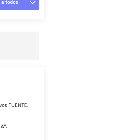
 a todos
pciones
 preestablecido
lecido
ivos FUENTE.
A”.