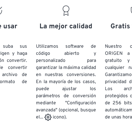
19
19
19
19
16
16
16
16
20
20
20
20
17
17
17
17
21
21
21
21
18
18
18
18
e usar
La mejor calidad
Gratis
22
22
22
22
19
19
19
19
23
23
23
23
20
20
20
20
e suba sus
Utilizamos software de
Nuestro c
24
24
24
rigen y haga
código abierto y
ORIGEN a
21
21
21
21
ón convertir.
personalizado para
gratuito 
25
25
25
22
22
22
22
e convertir
garantizar la máxima calidad
cualquier 
26
26
26
 archivo de
en nuestras conversiones.
23
23
23
23
Garantizamos
rmato de
En la mayoría de los casos,
privacidad d
27
27
27
24
24
24
puede ajustar los
Los arch
28
28
28
25
25
25
parámetros de conversión
protegidos 
mediante "Configuración
29
29
29
de 256 bits
26
26
26
avanzada" (opcional, busque
automática
30
30
30
27
27
27
de unas hora
el...
icono).
31
31
31
28
28
28