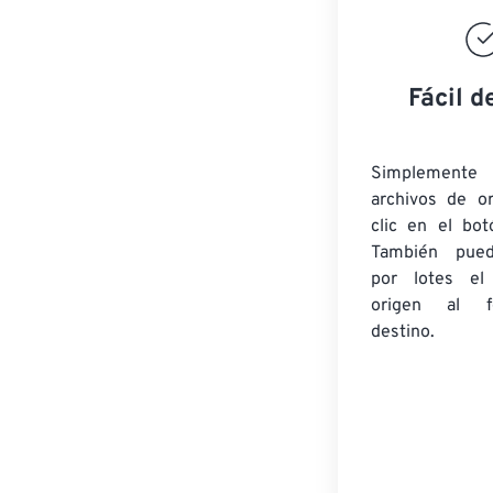
Fácil d
Simplement
archivos de o
clic en el bot
También pued
por lotes
el
origen
al fo
destino.