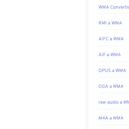
Tenga en cuent
WMA Converti
Como componen
AutoFlix y ROSE
archivos WMA y
otro está relac
su relativa ubi
RMI a WMA
abren en Quick
Los archivos
W
Desarrollado p
AIFC a WMA
Otros programa
Lanzamiento in
Para dispositiv
independiente
AIF a WMA
Enlaces útiles:
Desarrollado p
https://en.wik
OPUS a WMA
https://develo
Lanzamiento in
CH203-BBCG
Enlaces útiles:
OGA a WMA
https://en.wik
https://docs.
raw-audio a 
M4A a WMA