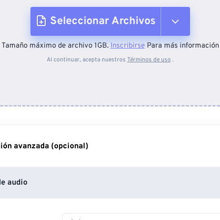
Seleccionar Archivos
Tamaño máximo de archivo 1GB.
Inscribirse
Para más información
Desde el dispositivo
Al continuar, acepta nuestros
Términos de uso
.
Desde Dropbox
Desde Google Drive
ión avanzada (opcional)
Desde OneDrive
e audio
Desde URL