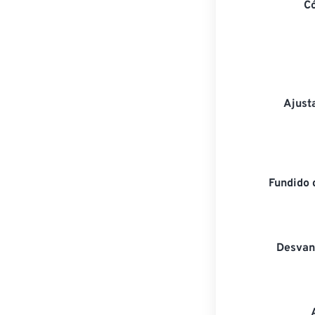
C
Ajust
Fundido 
Desvan