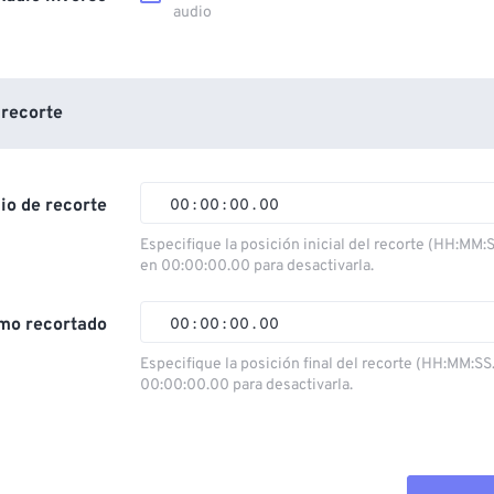
audio
 recorte
cio de recorte
00
:
00
:
00
.
00
Especifique la posición inicial del recorte (HH:MM:
en 00:00:00.00 para desactivarla.
00
00
00
00
01
01
01
01
mo recortado
00
:
00
:
00
.
00
02
02
02
02
Especifique la posición final del recorte (HH:MM:SS
00:00:00.00 para desactivarla.
03
03
03
03
00
00
00
00
04
04
04
04
01
01
01
01
05
05
05
05
02
02
02
02