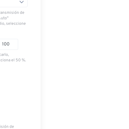
transmisión de
Auto"
dio, seleccione
carlo,
cciona el 50 %.
misión de