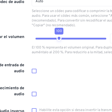
Auto
ódec de audio
Seleccione un códec para codificar o comprimir la 
audio. Para usar el códec más común, seleccione "
(recomendado). Para convertir sin recodificar el au
"Copiar" (no recomendado).
100
ar el volumen
El 100 % representa el volumen original. Para dupli
auméntalo al 200 %. Para reducirlo a la mitad, sele
de entrada de
audio
ecimiento de
audio
Habilite esta opción si desea invertir la trans
Audio inverso