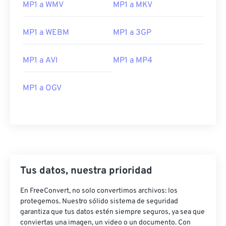
MP1 a WMV
MP1 a MKV
01
01
01
01
01
01
01
01
02
02
02
02
02
02
02
02
MP1 a WEBM
MP1 a 3GP
03
03
03
03
03
03
03
03
MP1 a AVI
MP1 a MP4
04
04
04
04
04
04
04
04
05
05
05
05
05
05
05
05
MP1 a OGV
06
06
06
06
06
06
06
06
07
07
07
07
07
07
07
07
08
08
08
08
08
08
08
08
09
09
09
09
09
09
09
09
10
10
10
10
10
10
10
10
Tus datos, nuestra prioridad
11
11
11
11
11
11
11
11
En FreeConvert, no solo convertimos archivos: los
12
12
12
12
12
12
12
12
protegemos. Nuestro sólido sistema de seguridad
garantiza que tus datos estén siempre seguros, ya sea que
13
13
13
13
13
13
13
13
conviertas una imagen, un video o un documento. Con