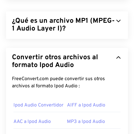
¿Qué es un archivo MP1 (MPEG-
1 Audio Layer I)?
MPEG-1 Audio Layer 1 (MP1) es una versión anterior
y más simple del estándar de audio
MPEG
. Aunque
Convertir otros archivos al
MP1 está prácticamente obsoleto, aún se admite.
MP1 formaba parte del formato
formato Ipod Audio
de casete
compacto digital
. Casi todos los archivos MP1
fueron reemplazados por los formatos más
FreeConvert.com puede convertir sus otros
recientes
MPEG-1 Audio Layer II (MP2)
,
MPEG-1
archivos al formato Ipod Audio :
Audio Layer III o MPEG-2 Audio Layer III (MP3)
.
Ipod Audio Convertidor
AIFF a Ipod Audio
¿Cómo abrir un archivo MP1?
Debido a que el formato MP1 está en gran medida
AAC a Ipod Audio
MP3 a Ipod Audio
obsoleto,
el reproductor multimedia VLC
es la