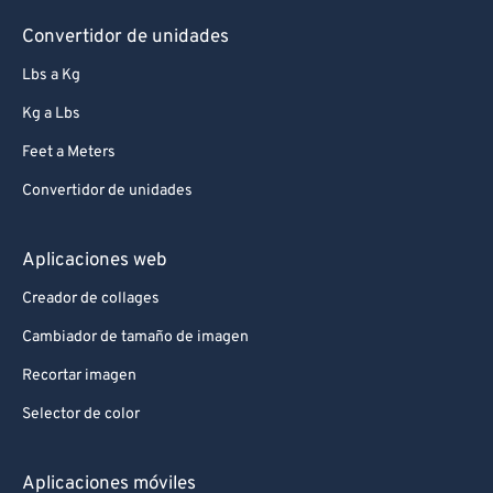
67
67
Convertidor de unidades
68
68
Lbs a Kg
69
69
Kg a Lbs
70
70
Feet a Meters
71
71
Convertidor de unidades
72
72
73
73
Aplicaciones web
74
74
Creador de collages
75
75
Cambiador de tamaño de imagen
76
76
Recortar imagen
77
77
Selector de color
78
78
79
79
Aplicaciones móviles