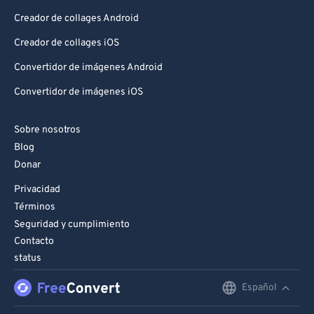
80
80
Creador de collages Android
81
81
Creador de collages iOS
82
82
Convertidor de imágenes Android
83
83
Convertidor de imágenes iOS
84
84
Sobre nosotros
85
85
Blog
86
86
Donar
87
87
Privacidad
88
88
Términos
Seguridad y cumplimiento
89
89
Contacto
90
90
status
91
91
Español
English
92
92