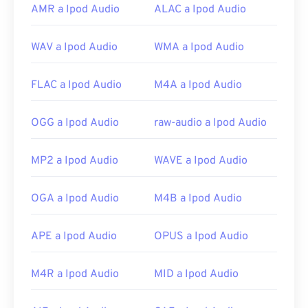
mejor opción para abrir un archivo MP1, con la
AMR a Ipod Audio
ALAC a Ipod Audio
ventaja de que este reproductor funciona en todas
las plataformas.
WAV a Ipod Audio
WMA a Ipod Audio
Otros excelentes reproductores multimedia para
abrir MP1 incluyen
Windows Media Player
,
Awave
FLAC a Ipod Audio
M4A a Ipod Audio
Studio
,
Winamp
y
jetAudio
.
Desarrollado por:
ISO
/
IEC
,
Grupo de expertos
OGG a Ipod Audio
raw-audio a Ipod Audio
en imágenes en movimiento
Lanzamiento inicial:
1993
MP2 a Ipod Audio
WAVE a Ipod Audio
Enlaces útiles:
OGA a Ipod Audio
M4B a Ipod Audio
https://en.wikipedia.org/wiki/MPEG-1_Audio_Lay
er_I
APE a Ipod Audio
OPUS a Ipod Audio
https://mpeg.chiariglione.org/standards/mpeg-
1.html
M4R a Ipod Audio
MID a Ipod Audio