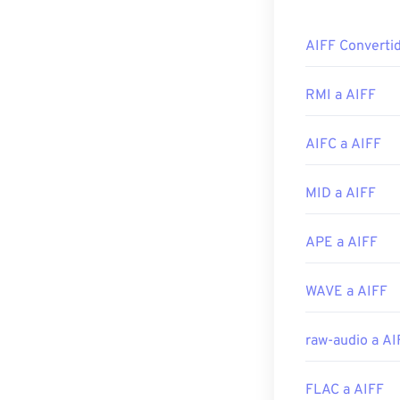
Desarrollado p
¿Cómo abr
AIFF Converti
Lanzamiento in
De forma prede
Enlaces útiles:
operativo. Otr
RMI a AIFF
Elmedia Player
https://en.wik
AIFC a AIFF
Tenga en cuenta
https://mpeg.c
archivo AIFF (
abren archivos 
MID a AIFF
Desarrollado p
APE a AIFF
Lanzamiento in
Enlaces útiles:
WAVE a AIFF
https://en.wik
https://www.lif
raw-audio a AI
FLAC a AIFF