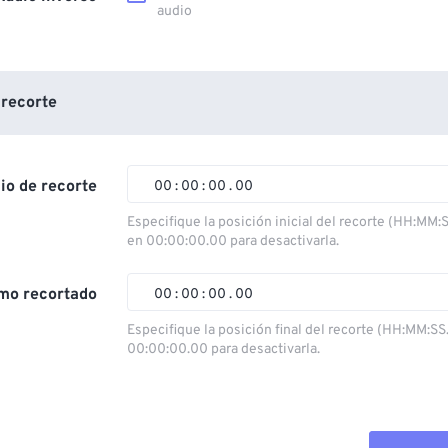
audio
 recorte
cio de recorte
00
:
00
:
00
.
00
Especifique la posición inicial del recorte (HH:MM:
en 00:00:00.00 para desactivarla.
00
00
00
00
01
01
01
01
mo recortado
00
:
00
:
00
.
00
02
02
02
02
Especifique la posición final del recorte (HH:MM:SS
00:00:00.00 para desactivarla.
03
03
03
03
00
00
00
00
04
04
04
04
01
01
01
01
05
05
05
05
02
02
02
02