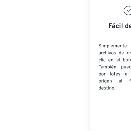
Fácil d
Simplement
archivos de o
clic en el bot
También pued
por lotes
el
origen
al fo
destino.