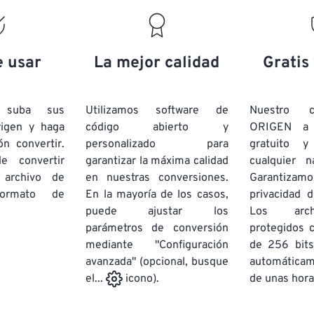
19
19
19
19
16
16
16
16
20
20
20
20
17
17
17
17
21
21
21
21
18
18
18
18
e usar
La mejor calidad
Gratis
22
22
22
22
19
19
19
19
23
23
23
23
20
20
20
20
e suba sus
Utilizamos software de
Nuestro c
24
24
24
rigen y haga
código abierto y
ORIGEN a
21
21
21
21
ón convertir.
personalizado para
gratuito 
25
25
25
22
22
22
22
e convertir
garantizar la máxima calidad
cualquier 
26
26
26
 archivo de
en nuestras conversiones.
23
23
23
23
Garantizamos
rmato de
En la mayoría de los casos,
privacidad d
27
27
27
24
24
24
puede ajustar los
Los arch
28
28
28
25
25
25
parámetros de conversión
protegidos 
mediante "Configuración
29
29
29
de 256 bits
26
26
26
avanzada" (opcional, busque
automática
30
30
30
27
27
27
de unas hora
el...
icono).
31
31
31
28
28
28