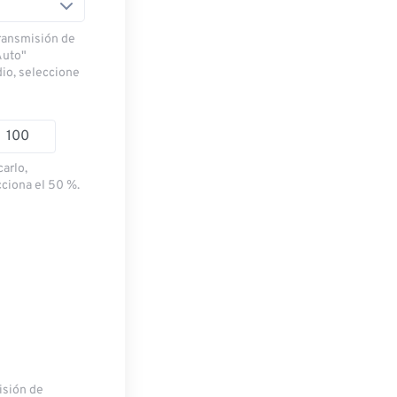
transmisión de
Auto"
dio, seleccione
carlo,
cciona el 50 %.
misión de