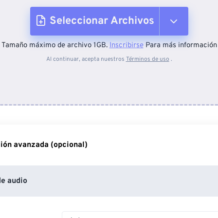
Seleccionar Archivos
Tamaño máximo de archivo 1GB.
Inscribirse
Para más información
Desde el dispositivo
Al continuar, acepta nuestros
Términos de uso
.
Desde Dropbox
Desde Google Drive
ión avanzada (opcional)
Desde OneDrive
e audio
Desde URL