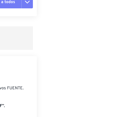
 a todos
pciones
 preestablecido
lecido
ivos FUENTE.
F”.