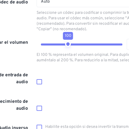
Auto
ódec de audio
Seleccione un códec para codificar o comprimir la 
audio. Para usar el códec más común, seleccione "
(recomendado). Para convertir sin recodificar el au
"Copiar" (no recomendado).
100
ar el volumen
El 100 % representa el volumen original. Para dupli
auméntalo al 200 %. Para reducirlo a la mitad, sele
de entrada de
audio
ecimiento de
audio
Habilite esta opción si desea invertir la trans
Audio inverso