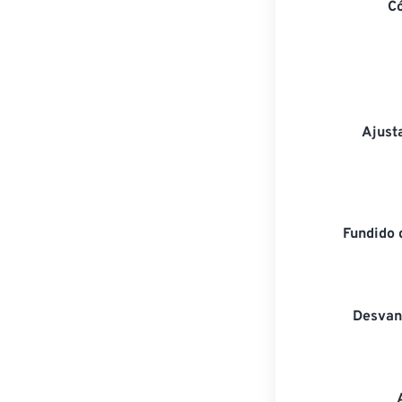
C
Ajust
Fundido 
Desvan