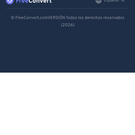
Español
English
Deutsch
© FreeConvert.comVERSIÓN Todos los derechos reservados
(2026)
Español
Français
Português
Italiano
Dutch
日本語
简体中文
繁體中文
한국어