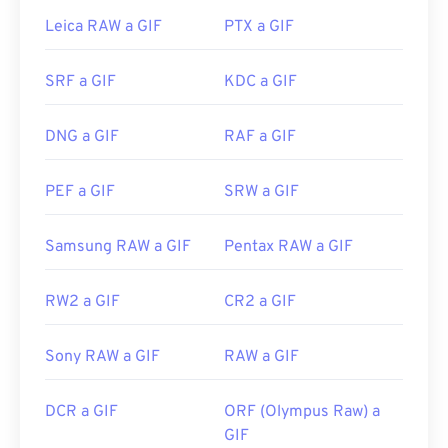
Leica RAW a GIF
PTX a GIF
Los GIF se abren fácilmente en casi todos los
visores de imágenes, navegadores web y sistemas
SRF a GIF
KDC a GIF
operativos. Para abrir un GIF y editarlo, use una
aplicación como
Adobe Photoshop
. En Windows,
abra los GIF con
Microsoft Photos
, Adobe
DNG a GIF
RAF a GIF
Photoshop Elements
, Roxio Creator
NXT Pro
y
otros. En macOS, use visores y editores de
PEF a GIF
SRW a GIF
imágenes de Adobe, como
Adobe Illustrator
.
Samsung RAW a GIF
Pentax RAW a GIF
Desarrollado por:
CompuServe, Inc.
RW2 a GIF
CR2 a GIF
Lanzamiento inicial:
15 de junio de 1987
Enlaces útiles:
https://en.wikipedia.org/wiki/GIF
Sony RAW a GIF
RAW a GIF
DCR a GIF
ORF (Olympus Raw) a
GIF