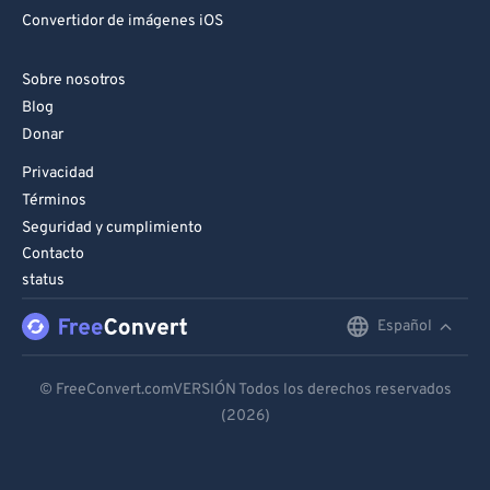
Convertidor de imágenes iOS
Sobre nosotros
Blog
Donar
Privacidad
Términos
Seguridad y cumplimiento
Contacto
status
Español
English
Deutsch
© FreeConvert.comVERSIÓN Todos los derechos reservados
(2026)
Español
Français