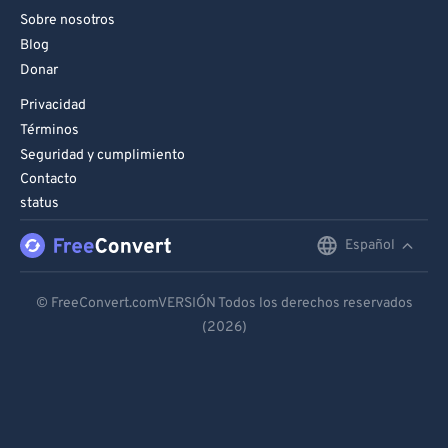
Sobre nosotros
Blog
Donar
Privacidad
Términos
Seguridad y cumplimiento
Contacto
status
Español
English
Deutsch
© FreeConvert.comVERSIÓN Todos los derechos reservados
(2026)
Español
Français
Português