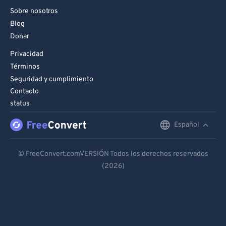
Sobre nosotros
Blog
Donar
Privacidad
Términos
Seguridad y cumplimiento
Contacto
status
Español
English
Deutsch
© FreeConvert.comVERSIÓN Todos los derechos reservados
(2026)
Español
Français
Português