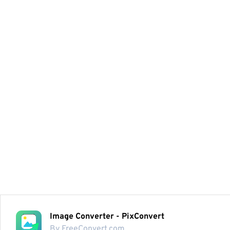
Image Converter - PixConvert
By FreeConvert.com