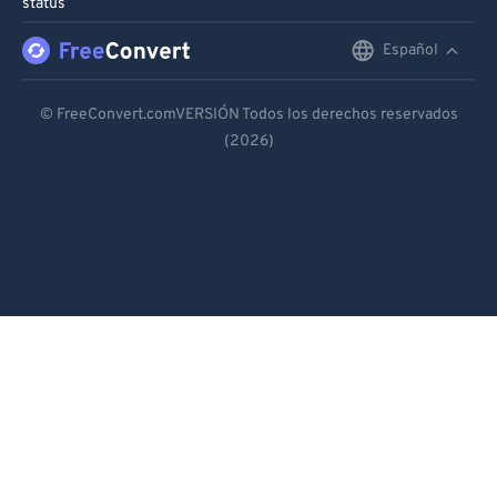
status
Español
English
Deutsch
© FreeConvert.comVERSIÓN Todos los derechos reservados
(2026)
Español
Français
Português
Italiano
Dutch
日本語
简体中文
繁體中文