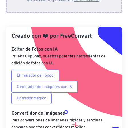
Al continuar, acepta nuestros
Términos de uso
.
Desde Dropbox
Desde Google Drive
Creado con
❤️
por
FreeConvert
Desde OneDrive
Editor de Fotos con IA
Prueba ClipSnap, nuestras potentes herramientas de
edición de fotos con IA.
Desde URL
Eliminador de Fondo
Generador de Imágenes con IA
Borrador Mágico
Convertidor de Imágenes
Para conversiones de imágenes rápidas y sencillas,
descarga nuestros convertidores móviles.